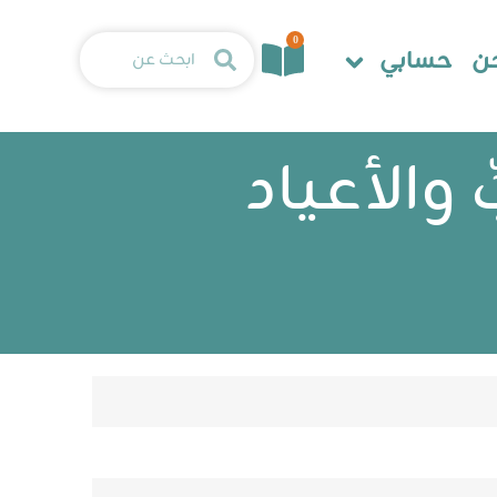
0
ن
حسابي