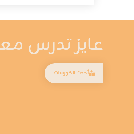
عايز تدرس معان
أحدث الكورسات