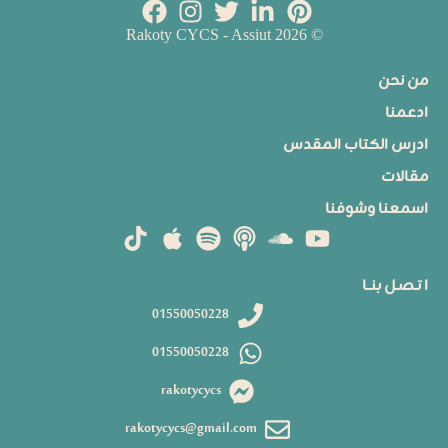
© 2026 Rakoty CYCS - Assiut
من نحن
ادعمنا
ادرس الكتاب المقدس
مقالات
اسمعنا وشوفنا
ا تـصـل بنــا
01550050228
01550050228
rakotycycs
rakotycycs@gmail.com