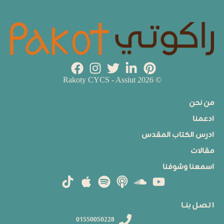
© 2026 Rakoty CYCS - Assiut
من نحن
ادعمنا
ادرس الكتاب المقدس
مقالات
اسمعنا وشوفنا
ا تـصـل بنــا
01550050228