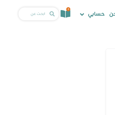
0
ن
حسابي