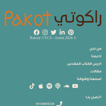
© 2026 Rakoty CYCS - Assiut
من نحن
ادعمنا
ادرس الكتاب المقدس
مقالات
اسمعنا وشوفنا
ا تـصـل بنــا
01550050228