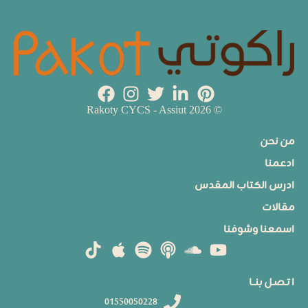
© 2026 Rakoty CYCS - Assiut
من نحن
ادعمنا
ادرس الكتاب المقدس
مقالات
اسمعنا وشوفنا
ا تـصـل بنــا
01550050228