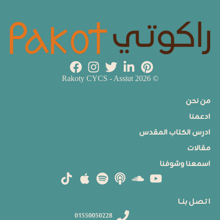
© 2026 Rakoty CYCS - Assiut
من نحن
ادعمنا
ادرس الكتاب المقدس
مقالات
اسمعنا وشوفنا
ا تـصـل بنــا
01550050228