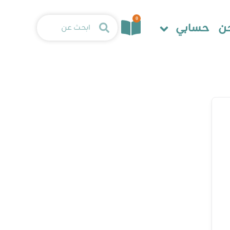
0
ن
حسابي