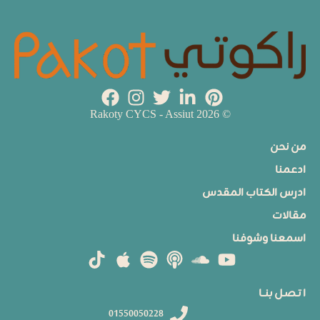
© 2026 Rakoty CYCS - Assiut
من نحن
ادعمنا
ادرس الكتاب المقدس
مقالات
اسمعنا وشوفنا
ا تـصـل بنــا
01550050228