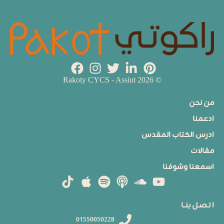
© 2026 Rakoty CYCS - Assiut
من نحن
ادعمنا
ادرس الكتاب المقدس
مقالات
اسمعنا وشوفنا
ا تـصـل بنــا
01550050228