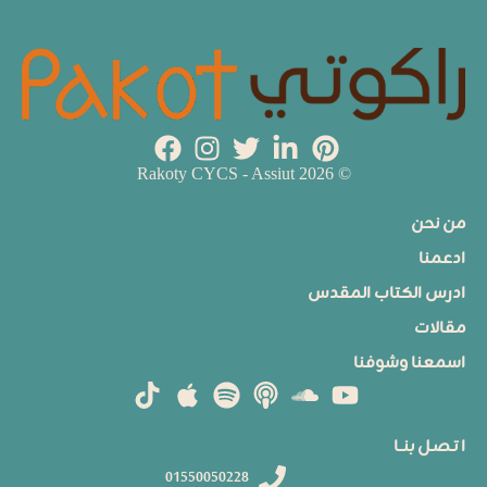
© 2026 Rakoty CYCS - Assiut
من نحن
ادعمنا
ادرس الكتاب المقدس
مقالات
اسمعنا وشوفنا
ا تـصـل بنــا
01550050228