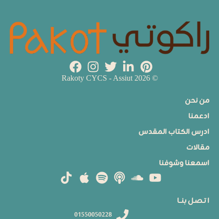
© 2026 Rakoty CYCS - Assiut
من نحن
ادعمنا
ادرس الكتاب المقدس
مقالات
اسمعنا وشوفنا
ا تـصـل بنــا
01550050228