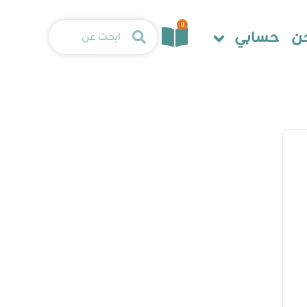
0
ن
حسابي