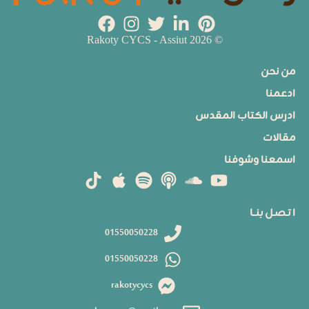
© 2026 Rakoty CYCS - Assiut
من نحن
ادعمنا
ادرس الكتاب المقدس
مقالات
اسمعنا وشوفنا
ا تـصـل بنــا
01550050228
01550050228
rakotycycs