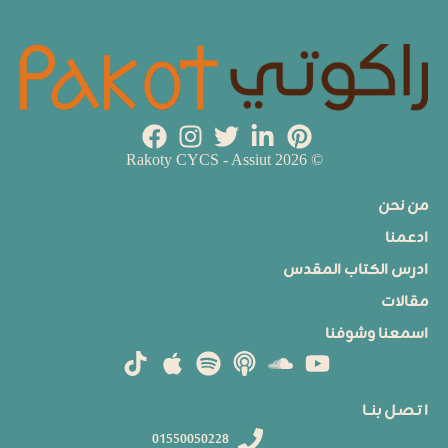
© 2026 Rakoty CYCS - Assiut
من نحن
ادعمنا
ادرس الكتاب المقدس
مقالات
اسمعنا وشوفنا
ا تـصـل بنــا
01550050228