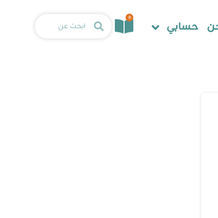
0
ن
حسابي