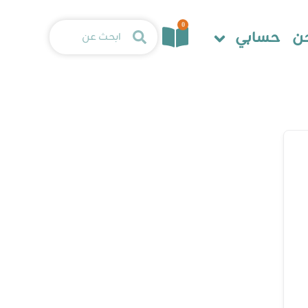
0
ن
حسابي