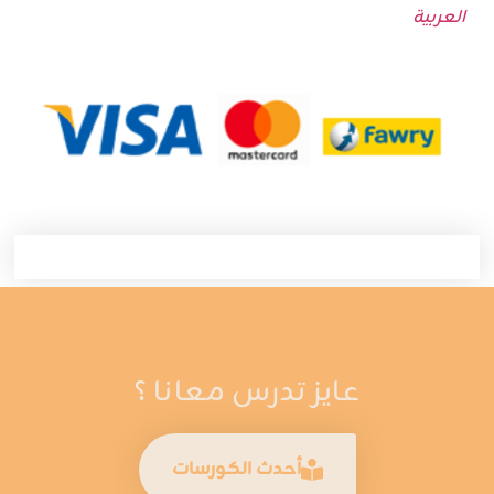
العربية
عايز تدرس معانا ؟
أحدث الكورسات