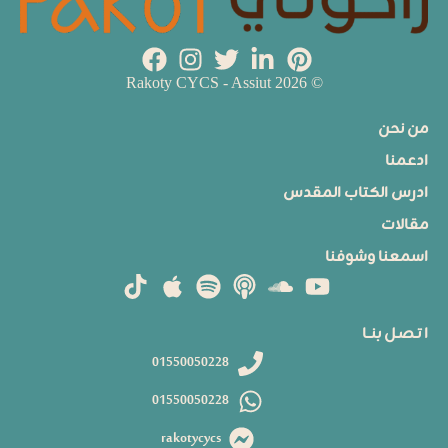
© 2026 Rakoty CYCS - Assiut
من نحن
ادعمنا
ادرس الكتاب المقدس
مقالات
اسمعنا وشوفنا
ا تـصـل بنــا
01550050228
01550050228
rakotycycs