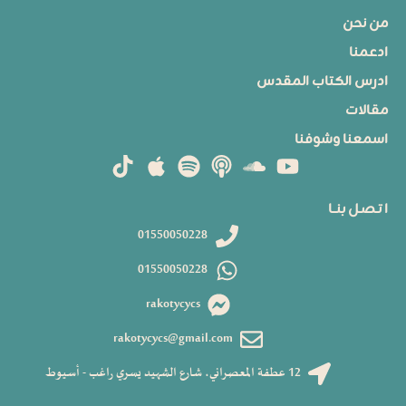
من نحن
ادعمنا
ادرس الكتاب المقدس
مقالات
اسمعنا وشوفنا
ا تـصـل بنــا
01550050228
01550050228
rakotycycs
rakotycycs@gmail.com
12 عطفة المعصراني، شارع الشهيد يسري راغب - أسيوط