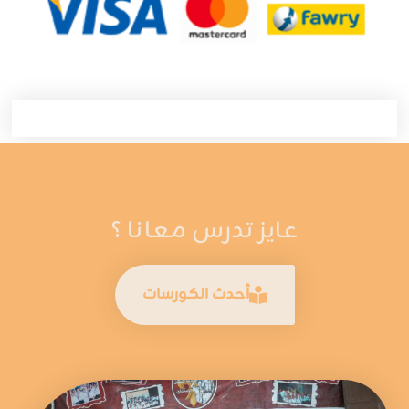
عايز تدرس معانا ؟
أحدث الكورسات