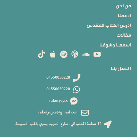
من نحن
ادعمنا
ادرس الكتاب المقدس
مقالات
اسمعنا وشوفنا
ا تـصـل بنــا
01550050228
01550050228
rakotycycs
rakotycycs@gmail.com
12 عطفة المعصراني، شارع الشهيد يسري راغب - أسيوط