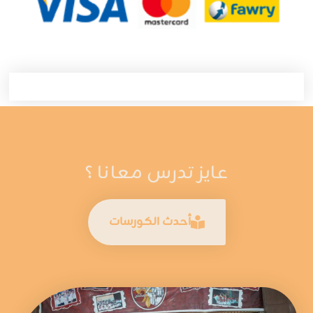
عايز تدرس معانا ؟
أحدث الكورسات