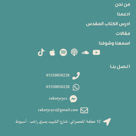
من نحن
ادعمنا
ادرس الكتاب المقدس
مقالات
اسمعنا وشوفنا
ا تـصـل بنــا
01550050228
01550050228
rakotycycs
rakotycycs@gmail.com
12 عطفة المعصراني، شارع الشهيد يسري راغب - أسيوط