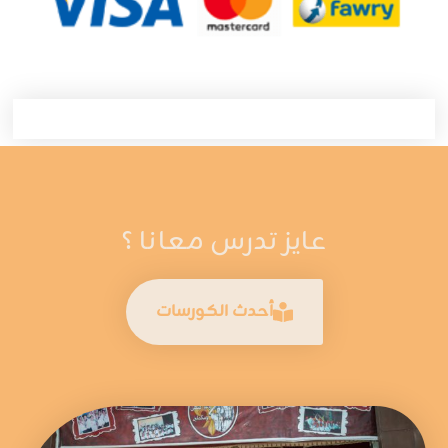
عايز تدرس معانا ؟
أحدث الكورسات