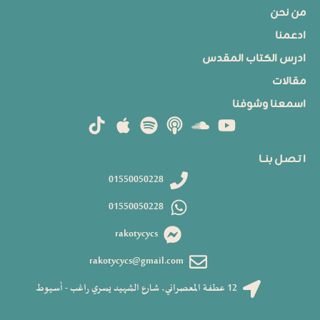
من نحن
ادعمنا
ادرس الكتاب المقدس
مقالات
اسمعنا وشوفنا
ا تـصـل بنــا
01550050228
01550050228
rakotycycs
rakotycycs@gmail.com
12 عطفة المعصراني، شارع الشهيد يسري راغب - أسيوط