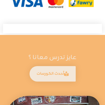
عايز تدرس معانا ؟
أحدث الكورسات