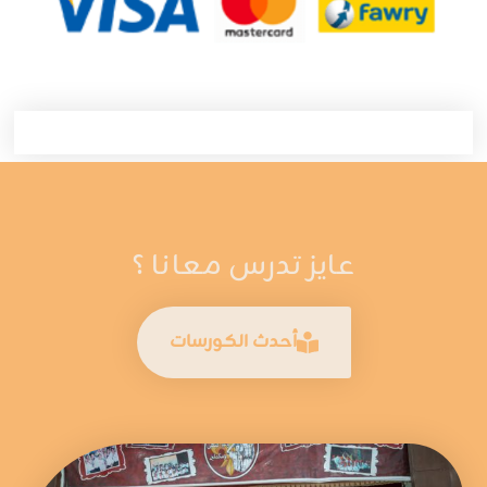
عايز تدرس معانا ؟
أحدث الكورسات