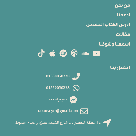
من نحن
ادعمنا
ادرس الكتاب المقدس
مقالات
اسمعنا وشوفنا
ا تـصـل بنــا
01550050228
01550050228
rakotycycs
rakotycycs@gmail.com
12 عطفة المعصراني، شارع الشهيد يسري راغب - أسيوط