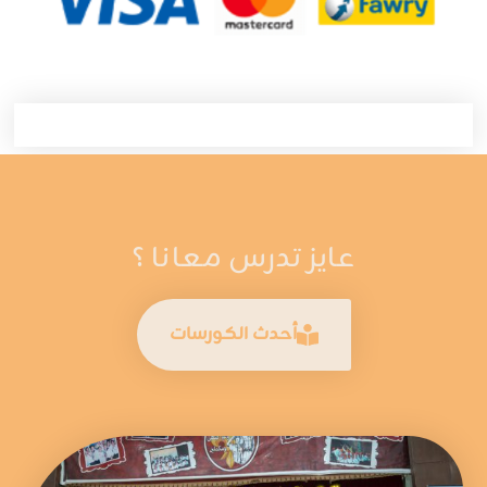
عايز تدرس معانا ؟
أحدث الكورسات