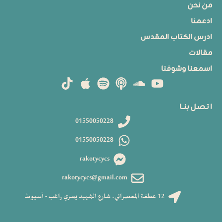
من نحن
ادعمنا
ادرس الكتاب المقدس
مقالات
اسمعنا وشوفنا
ا تـصـل بنــا
01550050228
01550050228
rakotycycs
rakotycycs@gmail.com
12 عطفة المعصراني، شارع الشهيد يسري راغب - أسيوط