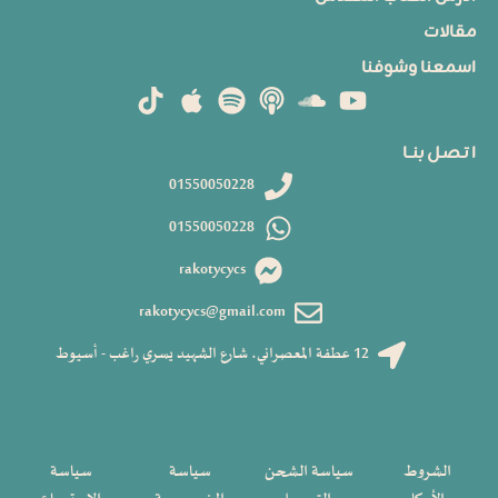
مقالات
اسمعنا وشوفنا
ا تـصـل بنــا
01550050228
01550050228
rakotycycs
rakotycycs@gmail.com
12 عطفة المعصراني، شارع الشهيد يسري راغب - أسيوط
الشروط
سياسة الشحن
سياسة
سياسة