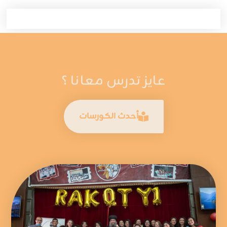
عايز تدرس معانا ؟
أحدث الكورسات