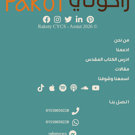
© 2026 Rakoty CYCS - Assiut
من نحن
ادعمنا
ادرس الكتاب المقدس
مقالات
اسمعنا وشوفنا
ا تـصـل بنــا
01550050228
01550050228
rakotycycs