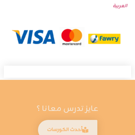
العربية
عايز تدرس معانا ؟
أحدث الكورسات