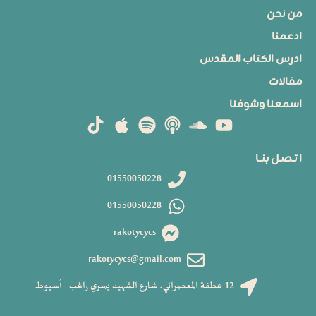
من نحن
ادعمنا
ادرس الكتاب المقدس
مقالات
اسمعنا وشوفنا
ا تـصـل بنــا
01550050228
01550050228
rakotycycs
rakotycycs@gmail.com
12 عطفة المعصراني، شارع الشهيد يسري راغب - أسيوط