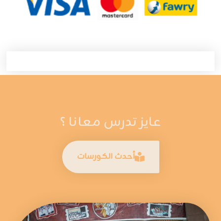
عايز تدرس معانا ؟
أحدث الكورسات