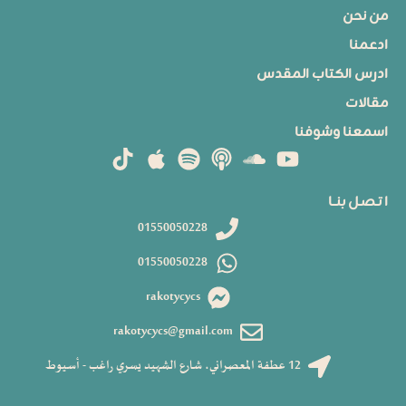
من نحن
ادعمنا
ادرس الكتاب المقدس
مقالات
اسمعنا وشوفنا
ا تـصـل بنــا
01550050228
01550050228
rakotycycs
rakotycycs@gmail.com
12 عطفة المعصراني، شارع الشهيد يسري راغب - أسيوط