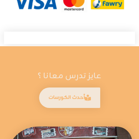
عايز تدرس معانا ؟
أحدث الكورسات