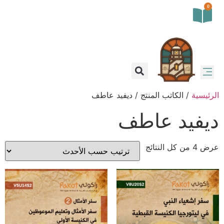
0
الرئيسية
/ الكاتب المنتج / ديفيد عاطف
ديفيد عاطف
عرض ⁦4⁩ من كل النتائج