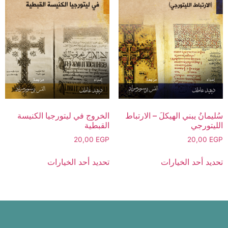
سُليمانُ يبني الهيكلَ – الارتباط
الخروج في ليتورجيا الكنيسة
الليتورجي
القبطية
20,00
EGP
20,00
EGP
تحديد أحد الخيارات
تحديد أحد الخيارات