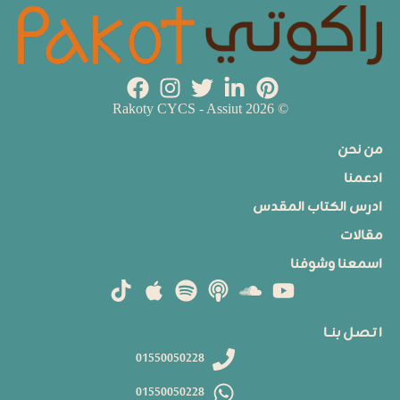
© 2026 Rakoty CYCS - Assiut
من نحن
ادعمنا
ادرس الكتاب المقدس
مقالات
اسمعنا وشوفنا
ا تـصـل بنــا
01550050228
01550050228