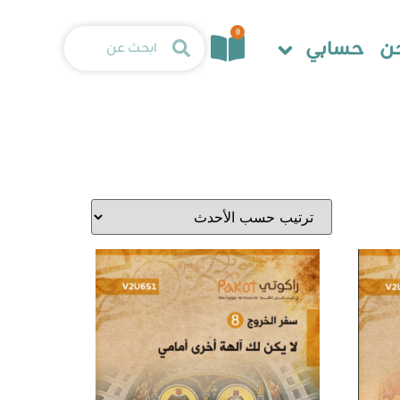
0
ن
حسابي