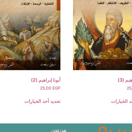
يم (3)
أبونا إبراهيم (2)
25,00
EGP
25
د الخيارات
تحديد أحد الخيارات
من نحن