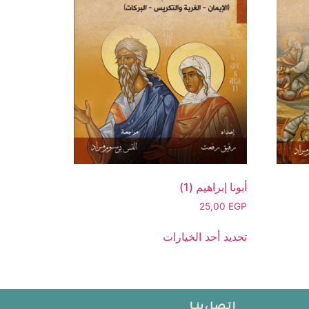
أبونا إبراهيم (1)
25,00
EGP
تحديد أحد الخيارات
ا تـصـل بنــا