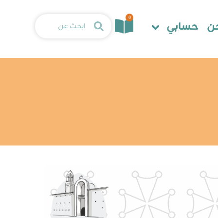
0
ن
حسابي