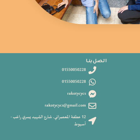
ا تـصـل بنــا
01550050228
01550050228
rakotycycs
rakotycycs@gmail.com
12 عطفة المعصراني، شارع الشهيد يسري راغب -
أسيوط