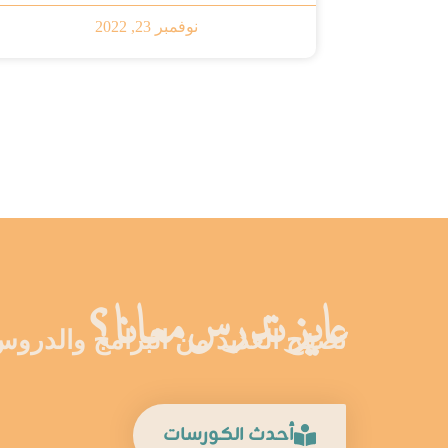
نوفمبر 23, 2022
عايـز تـد رس معـانـا ؟
تصفح العديد من البرامج والدروس
أحدث الكورسات