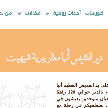
كورسات
أحداث روحية
مقالات
من نح
دير القديس أنبا مقار ببرية شيهيت
أنبا مقار دير قبطي تم تأسيسه عام 360 على يد القديس العظيم أنبا
مقار وهو عامر منذ ذلك الزمن. يوجد اليوم بالدير حوالي 120 راهبًا
ويعملون معًا داخل المجمع منهم 6 رهبان متوحدين يعيشون في
وف نصطحبكم في رحلة مع