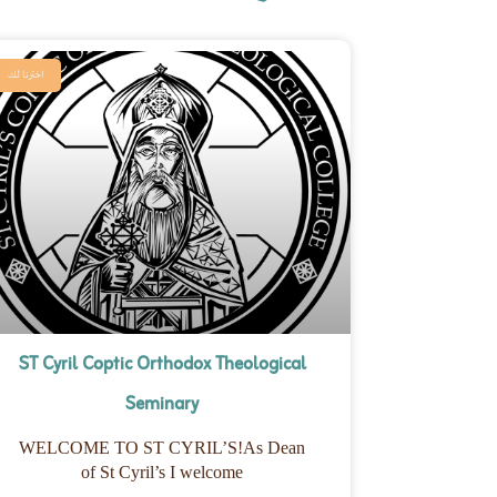
اخترنا لك
ST Cyril Coptic Orthodox Theological
Seminary
WELCOME TO ST CYRIL’S!As Dean
of St Cyril’s I welcome