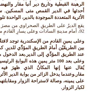
الرهبنة القبطية وتاريخ دير أنبا مقار والنهض
أحدثها في الدير القمص متى المسكين. 
الأثرية المتعددة الموجودة بالدير، الواحدة تلو
يقع الديرُ على الطريقِ الصحراوي من مصرَ إل
92، أمام مدينةِ السادات وعلى يسارِ القادمِ من القاهرة.
وعلى يمينِ القادمِ من الإسكندرية توجد لافتةٌ
بين الطريقَيْن أمامَ الطريقِ المؤدِّي للديرِ. ك
عند الطريق المؤدِّي إلى الدير.بعد الدخول من 
وعلى بعد 100 متر يمينِ هذه البوابةِ ال
يُقال عنها إنها المكانُ الذي ظهرَ فيه
مقار.وعندما يدخل الزائر من بوابة الدير الأث
على يمينه، وصالة لاستراحة الزوار ومقابل
لكبار الزوار.