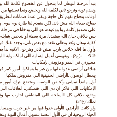
بتبدأ مرحلة التوهان لما بنتحول عن الخضوع لكلمة الله ووص
ونقدم توبة ونرجع تاني لكلمة الله ونخضع ونبدأ نعيشها من 
اوقات بنحتاج نفهم كل حاجة ويبقى عندنا ضمانات للطر
صباح، طعام الله مش بائد، لكن بيتقدم لينا طازة يوم بيوم. 
على تصديق كلمة ربنا ووعوده، هو اللي بيدخلنا في مرحلة ال
بس بنلاقي حنان الله بيفتقدنا، مرة بعظة أو شخص بنقابل
كفاية توهان وبُعد وتعالى نقعد مع بعض تاني، وجدد ثقتك 
وأول ما اقله خلاص يارب مش قادر وهرجع، الاقيه بد
قائلًا: …»(ع3) ، ويفهمني أعمل ايه، ايه اللى املك
مسيرتي في القفر ومزودني بإمكانيات
هنلاقي أراضي عدوا عليها من غير ما يتملكوا، أمور كتير في 
بيعطل الوصول للأراضي الحقيقية اللي مفروض نملكها
الإمكانيات اللي فاكر ان دى اللى هتملكني، العلاقات ال
وبتقع، بلاقي كل الأسلحة اللي المنطقي احارب بيها وق
تملك”(ع24)
ولو كانت الأراضي الأولى عدوا فيها من غير حرب وبمسالم
الحياة الروحية ان في الأول النعمة بتسهل أعمال التوبة وب