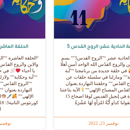
ة الحادية عشر: الروح القدس 5
الحلقة العاشرة
“الحلقة الحادية عشر “”الروح القدس5″” بسم
ن والروح القدُس الله الواحد آمين.أهلًا
والابن والروح القدُس ا
في حلقة جديدة من برنامجنا “”آية
يا أحباء
في حل
ة”” ومازلنا في سلسلة حلقات عن
“”آية وحكاية”” ولاز
ح القدُس”” وحلقتنا النهاردة بعنوان
“”الروح القدُس””
لقدُس المصباح الإلهي””
الآية بتاعتنا
النهاردة بعنوان “”
النهاردة في إنجيل القديس لوقا اصحاح 15
الإلهي””
ا
قولنا كداو أَيَّةُ امْرَأَةٍ لَهَا عَشْرَةُ
ا
نوفمبر 23, 2022
نوفمبر 23, 2