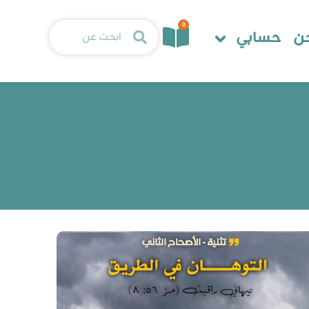
0
ن
حسابي