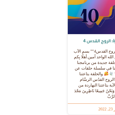
: الروح القدس 4
“الحلقة العاشرة “”الروح القدس4″” بسم الآب
لله الواحد آمين.أهلًا بِكم
قة جديدة من برنامجنا
لنا في سلسلة حلقات عن
والحلقة بتاعتنا
الروح القدُس الرسَّام
لآية بتاعتنا النهاردة من
كورنثوس التانية3: 18وَنَحْنُ جَمِيعًا نَاظِرِينَ مَجْدَ
لرَّبِّ
202