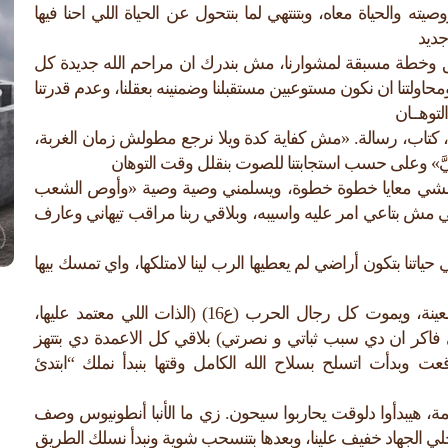
يته والحياة معاه، وبتنتهي لما بنتحول عن الحياة اللي احنا فيها
جديد
يق وخطة مسبقة لمشوارنا، مش بندرك ان مراحم الله جديدة كل
ومحاولتنا ان نكون مستوعبين مستقبلنا وضمنينه بعقلنا، وعدم قدرتنا
توهــان
ه، كتاب، رسالة. «مش كفاية كدة ويلا نرجع مطولش زمان الغربة،
فيَّ» وعلى حسب استجابتنا للصوت بنقلل وقت التوهان
أ يمشي معايا خطوة خطوة، ويسلمني وصية وصية «وأوص الشعب
ه وايه اللي مش بتاعي امر عليه واسيبه، وبلاقي ربنا مراقب تيهاني وعارف
حياتنا بتكون أراضي لم يعطيها الرب لينا لامتلكها، واي تمسك بيها
أول مانبدأ نمشي ونُخلص للوصية، ونخضع لترك أمور معينة، ويموت كل رجال الحرب (ع16) (الذات اللي معتمد عليها،
لي فاكر ان دي سبب ثباتي و نصرتي) بلاقي كل الاعمدة دي بتتهز
عت وبدأت اتسلح بسلاح الله الكامل وقتها بنبدأ نملك “ابتدئ
ة، هيبدأوا دلوقت يحاربوا سيحون. زي ما الأنبا أنطونيوس وصف
تخلي الجهاد خفيف علينا، وبعدها بتنسحب شوية ونبدأ نسلك الطريق