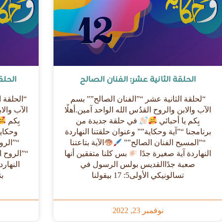
الحلقة الثانية عشر: الفنان الصالح
الحلق
“لحلقة الثانية عشر “”الفنان الصالح”” بسم
الآب والابن والروح القدُس الله الواحد آمين.أهلًا
الآب والاب
بِكم يا أحبائي
في حلقة جديدة من
بِكم
برنامجنا “”آية وحكاية”” وعنوان حلقتنا النهاردة
وحكاي
“”المسيح الفنان الصالح””
الآية بتاعتنا
“”الرو
النهاردة آية صغيرة جدًا
بس كلنا متفقين أنها
“”الروح ا
صعبة جدًاالقديس بولس الرسول في
تسالونيكي الأولى5: 17 بيقولنا
بت
نوفمبر 23, 2022