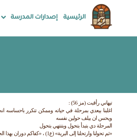
الرئيسية
إصدارات المدرسة
تيهاني رأقبت (مز 56) :
اغلبنا بيعدي بمرحلة في حياته وممكن تتكرر باحساسه ا
ويحس ان بيلف حولين نفسه
المرحلة دي بتبدأ بتحول وبتنتهي بتحول
«ثم تحولنا وارتحلنا إلى البرية» (ع1) ، «كفاكم دوران بهذا الجبل. تحولوا» (ع3)