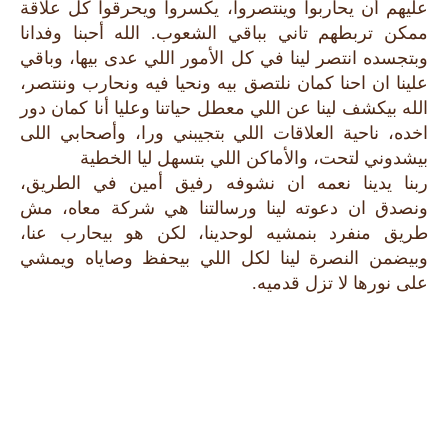
عليهم أن يحاربوا وينتصروا، يكسروا ويحرقوا كل علاقة
ممكن تربطهم تاني بباقي الشعوب. الله أحبنا وفدانا
وبتجسده انتصر لينا في كل الأمور اللي عدى بيها، وباقي
علينا ان احنا كمان نلتصق بيه ونحيا فيه ونحارب وننتصر،
الله بيكشف لينا عن اللي معطل حياتنا وعليا أنا كمان دور
اخده، ناحية العلاقات اللي بتجيبني ورا، وأصحابي اللى
بيشدوني لتحت، والأماكن اللي بتسهل ليا الخطية
ربنا يدينا نعمه ان نشوفه رفيق أمين في الطريق،
ونصدق ان دعوته لينا ورسالتنا هي شركة معاه، مش
طريق منفرد بنمشيه لوحدينا، لكن هو بيحارب عنا،
وبيضمن النصرة لينا لكل اللي بيحفظ وصاياه ويمشي
على نورها لا تزل قدميه.