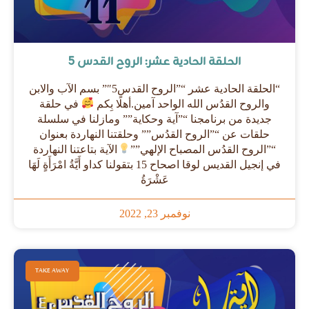
الحلقة الحادية عشر: الروح القدس 5
“الحلقة الحادية عشر “”الروح القدس5″” بسم الآب والابن
والروح القدُس الله الواحد آمين.أهلًا بِكم
في حلقة
جديدة من برنامجنا “”آية وحكاية”” ومازلنا في سلسلة
حلقات عن “”الروح القدُس”” وحلقتنا النهاردة بعنوان
“”الروح القدُس المصباح الإلهي””
الآية بتاعتنا النهاردة
في إنجيل القديس لوقا اصحاح 15 بتقولنا كداو أَيَّةُ امْرَأَةٍ لَهَا
عَشْرَةُ
نوفمبر 23, 2022
TAKE AWAY