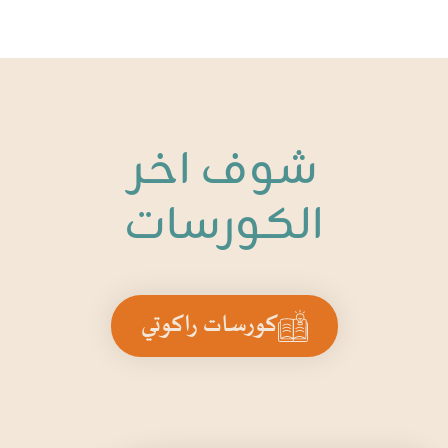
شوف اخر
الكورسات
كورسات راكوتي