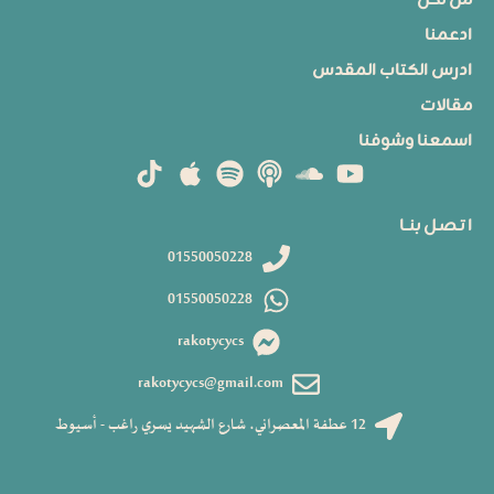
من نحن
ادعمنا
ادرس الكتاب المقدس
مقالات
اسمعنا وشوفنا
ا تـصـل بنــا
01550050228
01550050228
rakotycycs
rakotycycs@gmail.com
12 عطفة المعصراني، شارع الشهيد يسري راغب - أسيوط