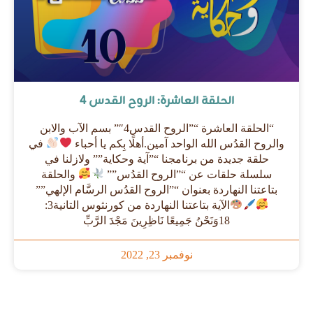
الحلقة العاشرة: الروح القدس 4
“الحلقة العاشرة “”الروح القدس4″” بسم الآب والابن
والروح القدُس الله الواحد آمين.أهلًا بِكم يا أحباء
في
حلقة جديدة من برنامجنا “”آية وحكاية”” ولازلنا في
سلسلة حلقات عن “”الروح القدُس””
والحلقة
بتاعتنا النهاردة بعنوان “”الروح القدُس الرسَّام الإلهي””
الآية بتاعتنا النهاردة من كورنثوس التانية3:
18وَنَحْنُ جَمِيعًا نَاظِرِينَ مَجْدَ الرَّبِّ
نوفمبر 23, 2022