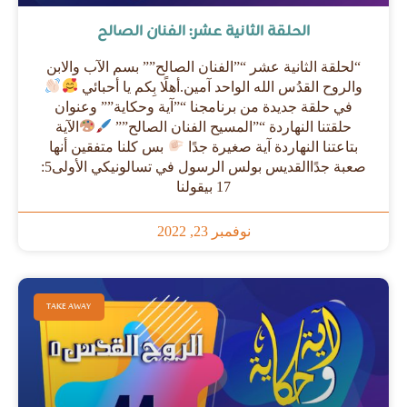
الحلقة الثانية عشر: الفنان الصالح
“لحلقة الثانية عشر “”الفنان الصالح”” بسم الآب والابن
والروح القدُس الله الواحد آمين.أهلًا بِكم يا أحبائي
في حلقة جديدة من برنامجنا “”آية وحكاية”” وعنوان
حلقتنا النهاردة “”المسيح الفنان الصالح””
الآية
بتاعتنا النهاردة آية صغيرة جدًا
بس كلنا متفقين أنها
صعبة جدًاالقديس بولس الرسول في تسالونيكي الأولى5:
17 بيقولنا
نوفمبر 23, 2022
TAKE AWAY