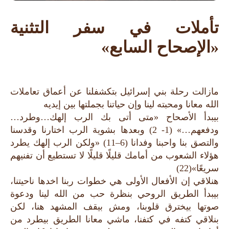
تأملات في سفر التثنية
«الإصحاح السابع»
مازالت رحلة بني إسرائيل بتكشفلنا عن أعماق تعاملات
الله معانا ومحبته لينا وإن حياتنا بجملتها بين إيديه
بيبدأ الأصحاح «متى أتى بك الرب إلهك…وطرد…
ودفعهم…» (1- 2) وبعدها بشوية الرب اختارنا وقدسنا
والتصق بنا واحبنا وفدانا (6–11) «ولكن الرب إلهك يطرد
هؤلاء الشعوب من أمامك قليلًا قليلًا لا تستطيع أن تفنيهم
سريعًا»(22)
هنلاقي إن الأفعال الأولى هي خطوات ربنا اخدها ناحيتنا،
بيبدأ الطريق الروحي بنظرة حب من الله لينا ودعوة
صوتها بيخترق قلوبنا، ومش بيقف المشهد هنا، لكن
بنلاقي كتفه في كتفنا، ماشي معانا الطريق بيطرد من