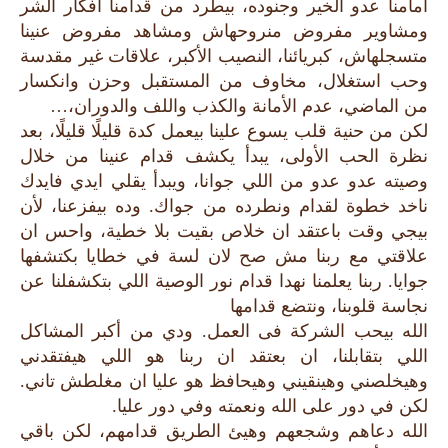
أمامنا عدو الخير وجنوده، بيطرد من قدامنا افكار الشر
ومشاوير مفروض منروحهاش ومشاهد مفروض عنينا
متسجلهاش، كبريائنا، النصيب الأكبر، علاقات غير مقدسة
وحب استغلال، مخاوف من المستقبل وحزن وانكسار
من الماضي، عدم الأمانة والكذب واللف والدوران،…
لكن من حنية قلب يسوع علينا بيعمل كدة قليلًا قليلًا، بعد
نظرة الحب الأولى، يبدأ يكشف قدام عنينا من خلال
وصيته عدو عدو من اللي جوانا، ويبدأ يقلي ايدي فايدك
ناخد خطوة لقدام ونطرده من جواك. وده بيفزعنا، لأن
بيجي وقت باعتقد ان خلاص بقيت بلا خطية، واحس ان
علاقتي مع ربنا مش صح لان لسة في خطايا بكتشفها
جوايا. ربنا يعلمنا نهدا قدام نور الوصية اللي بتكشفلنا عن
نجاسة قلوبنا، ونتضع قدامها
الله بيحب الشركة فى العمل. ودي من أكبر المشاكل
اللي بتقابلنا، ان بعتقد ان ربنا هو اللي هيفتقدني
وهيخلصني وهينقيني وهيحافظ هو عليا ان مغلطش تاني.
لكن في دور على الله ونعمته وفي دور عليا.
الله دعاهم وشجعهم وهيئ الطريق قدامهم، لكن باقي