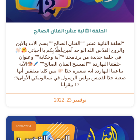
الحلقة الثانية عشر: الفنان الصالح
“لحلقة الثانية عشر “”الفنان الصالح”” بسم الآب والابن
والروح القدُس الله الواحد آمين.أهلًا بِكم يا أحبائي
في حلقة جديدة من برنامجنا “”آية وحكاية”” وعنوان
حلقتنا النهاردة “”المسيح الفنان الصالح””
الآية
بتاعتنا النهاردة آية صغيرة جدًا
بس كلنا متفقين أنها
صعبة جدًاالقديس بولس الرسول في تسالونيكي الأولى5:
17 بيقولنا
نوفمبر 23, 2022
TAKE AWAY