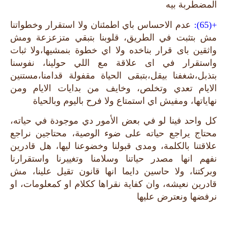
المضطربة بيه
+(65):
عدم الاحساس باي اطمئنان ولا استقرار وخطواتنا
مش بتثبت في الطريق، قلوبنا بتبقي متزعزعة ومش
واثقين باى قرار بناخده ولا اي خطوة بنمشيها،ولا ثبات
واستقرار في اى علاقة مع اللي حولينا، نفوسنا
بتذبل،شغفنا بيقل،بتبقى الحياة مقفولة قدامنا،مستنين
الايام تعدي وتخلص، وخايف من بدايات الايام ومن
نهاياتها، ومفيش اي استمتاع ولا فرح باليوم وبالحياة
كل واحد فينا لو في بعض الأمور دي موجودة في حياته،
محتاج يراجع حياته على ضوء الوصية، محتاجين نراجع
علاقتنا بالكلمة، ومدى قبولنا وخضوعنا ليها، هل قادرين
نفهم انها مصدر حياتنا وسلامنا وتغييرنا واستقرارنا
وبركتنا، ولا حاسين دايما انها قانون تقيل علينا، مش
قادرين نعيشه، وان كفاية نقراها ككلام او كمعلومات، او
نرفضها ونعترض عليها