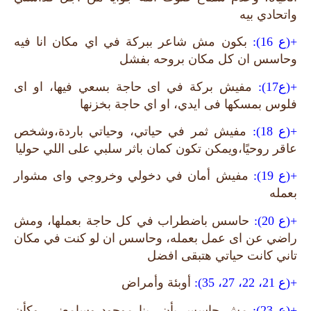
واتحادي بيه
+(ع 16):
بكون مش شاعر ببركة في اي مكان انا فيه
وحاسس ان كل مكان بروحه بفشل
+(ع17):
مفيش بركة في اى حاجة بسعي فيها، او اى
فلوس بمسكها فى ايدي، او اي حاجة بخزنها
+(ع 18):
مفيش ثمر في حياتي، وحياتي باردة،وشخص
عاقر روحيًا،ويمكن تكون كمان باثر سلبي على اللي حوليا
+(ع 19):
مفيش أمان في دخولي وخروجي واى مشوار
بعمله
+(ع 20):
حاسس باضطراب في كل حاجة بعملها، ومش
راضي عن اى عمل بعمله، وحاسس ان لو كنت في مكان
تاني كانت حياتي هتبقى افضل
+(ع 21، 22، 27، 35):
أوبئة وأمراض
+(ع 23):
مش حاسس بأن ربنا موجود وسامعني، وكأن