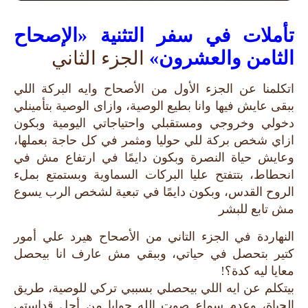
تأملات في سفر التثنية «الإصحاح
الثامن والعشرون»
الجزء الثاني
اتكلمنا عن الجزء الأول من الأصحاح وايه البركة اللي
ببقى عايش فيها وانا بطيع الوصية، وازاى الوصية بتأمينلي
دخولي وخروجي ومستقبلي واحتياجاتي اليومية وبكون
ازاي شخص بركة للي حوليا ومثمر في كل حاجة بعملها،
وعايش حياة النصرة وبكون دايمًا في ارتفاع مش في
انحطاط، بتتفتح عليا البركات السماوية وبستمتع بملء
الروح القدس، وبكون دايمًا في تبعية لشخص الرب يسوع
مش تابع للبشر
النهاردة في الجزء التاني من الأصحاح هيرد علي أمور
كتير بتحصل في حياتي، وببقي مش عارف انا بيحصل
معايا ليه كدة؟!
بيتكلم عن ايه اللي بيحصلي بسببي تركي للوصية، طريق
الحياة، وعدم سماع صوت الله جوايا من أجل قداستي