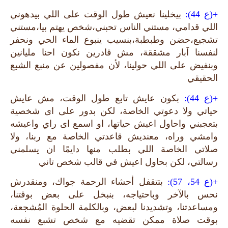
+(ع 44):
بيخلينا نعيش طول الوقت على اللي بيدهوني
اللي قدامي، مستني الناس تحبني،شخص يهتم بيا،مستني
تشجيع،حضن وطبطبة،بنسيب ينبوع الماء الحي ونحفر
لنفسنا آبار مشققة، مش قادرين نكون احنا مليانين
وبنفيض على اللي حولينا، لأن مفصولين عن منبع الشبع
الحقيقي
+(ع 44):
بكون عايش تابع طول الوقت، مش عايش
حياتي ولا دعوتي الخاصة، لكن بدور على اى شخصية
بتعجبني واحاول اعيش حياتها، او اسمع اى راي واعيشه
وامشي وراه، معنديش قاعدتي الخاصة مع ربنا، ولا
صلاتي الخاصة اللي بطلب منها دايمًا ان يسلمني
رسالتي، لكن بحاول اعيش في قالب شخص تاني
+(ع 54، 57):
بتتقفل أحشاء الرحمة جواك، ومنقدرش
نحس بالآخر وباحتياجه، بنبخل على بعض بوقتنا،
ومساعدتنا، وتشديدنا لبعض، وبالكلمة الحلوة المُشجعة،
بوقت صلاة ممكن تقضيه مع شخص تشبع نفسه