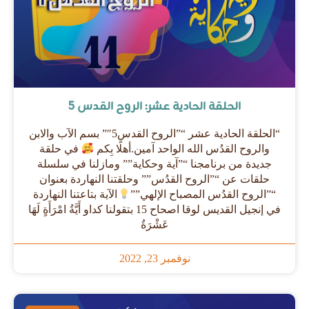
الحلقة الحادية عشر: الروح القدس 5
“الحلقة الحادية عشر “”الروح القدس5″” بسم الآب والابن
والروح القدُس الله الواحد آمين.أهلًا بِكم
في حلقة
جديدة من برنامجنا “”آية وحكاية”” ومازلنا في سلسلة
حلقات عن “”الروح القدُس”” وحلقتنا النهاردة بعنوان
“”الروح القدُس المصباح الإلهي””
الآية بتاعتنا النهاردة
في إنجيل القديس لوقا اصحاح 15 بتقولنا كداو أَيَّةُ امْرَأَةٍ لَهَا
عَشْرَةُ
نوفمبر 23, 2022