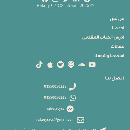
© 2026 Rakoty CYCS - Assiut
من نحن
ادعمنا
ادرس الكتاب المقدس
مقالات
اسمعنا وشوفنا
ا تـصـل بنــا
01550050228
01550050228
rakotycycs
rakotycycs@gmail.com