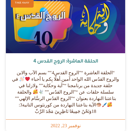
TAKE AWAY
الحلقة العاشرة: الروح القدس 4
“الحلقة العاشرة “”الروح القدس4″” بسم الآب والابن
والروح القدُس الله الواحد آمين.أهلًا بِكم يا أحباء
في
حلقة جديدة من برنامجنا “”آية وحكاية”” ولازلنا في
سلسلة حلقات عن “”الروح القدُس””
والحلقة
بتاعتنا النهاردة بعنوان “”الروح القدُس الرسَّام الإلهي””
الآية بتاعتنا النهاردة من كورنثوس التانية3:
18وَنَحْنُ جَمِيعًا نَاظِرِينَ مَجْدَ الرَّبِّ
نوفمبر 23, 2022