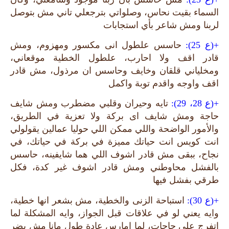
السماء بقيت نحاس، وصلواتي بترجعلي تاني مش بتوصل
لربنا ومش شاعر بأي استجابات
+(ع 25):
حاسس علطول انى مكسور ومهزوم، ومش
قادر اقف ولا احارب، علطول الخطية موقعاني،
ومخلياني قلقان وخايف وحاسس ان مرذول، مش قادر
اقف واوجه واقدم توبة واكمل
+(ع 28، 29):
تايه وحيران وقلبي مضطرب ومش شايف
حاجة ومش شايف اى بركة ولا تعزية في الطريق،
والأمور الواضحة واللي ممكن اللي حوليا عمالين يقولولي
انت كويس انت حياتك مميزة في بركة في حياتك، في
نجاح، ببقى مش قادر اشوف اللي هما شايفينه، حاسس
بالفشل محاوطني ومش قادر اشوف غير كدة، فكل
طرقي بفشل فيها
+(ع 30):
استباحة الزنى والخطية، مش بشعر انها خطية،
وايه يعني لو في علاقات قبل الجواز، وايه المشكلة لما
اتفرج على حاجات، لما امارس عادة طول مانا مش بضر