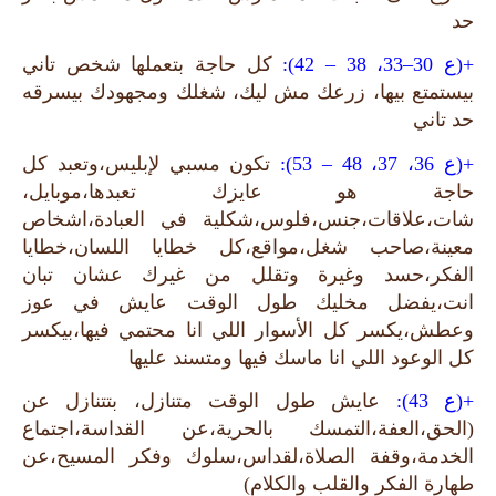
حد
+(ع 30–33، 38 – 42):
كل حاجة بتعملها شخص تاني
بيستمتع بيها، زرعك مش ليك، شغلك ومجهودك بيسرقه
حد تاني
+(ع 36، 37، 48 – 53):
تكون مسبي لإبليس،وتعبد كل
حاجة هو عايزك تعبدها،موبايل،
شات،علاقات،جنس،فلوس،شكلية في العبادة،اشخاص
معينة،صاحب شغل،مواقع،كل خطايا اللسان،خطايا
الفكر،حسد وغيرة وتقلل من غيرك عشان تبان
انت،يفضل مخليك طول الوقت عايش في عوز
وعطش،يكسر كل الأسوار اللي انا محتمي فيها،بيكسر
كل الوعود اللي انا ماسك فيها ومتسند عليها
+(ع 43):
عايش طول الوقت متنازل، بتتنازل عن
(الحق،العفة،التمسك بالحرية،عن القداسة،اجتماع
الخدمة،وقفة الصلاة،لقداس،سلوك وفكر المسيح،عن
طهارة الفكر والقلب والكلام)