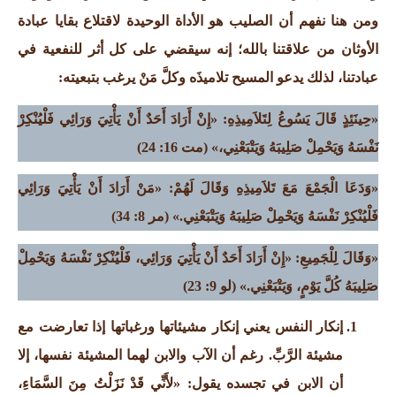
ومن هنا نفهم أن الصليب هو الأداة الوحيدة لاقتلاع بقايا عبادة
الأوثان من علاقتنا بالله؛ إنه سيقضي على كل أثر للنفعية في
عبادتنا، لذلك يدعو المسيح تلاميذَه وكلَّ مَنْ يرغب بتبعيته:
«حِينَئِذٍ قَالَ يَسُوعُ لِتَلاَمِيذِهِ: «إِنْ أَرَادَ أَحَدٌ أَنْ يَأْتِيَ وَرَائِي فَلْيُنْكِرْ
نَفْسَهُ وَيَحْمِلْ صَلِيبَهُ وَيَتْبَعْنِي،» (
مت 16: 24)
«وَدَعَا الْجَمْعَ مَعَ تَلاَمِيذِهِ وَقَالَ لَهُمْ: «مَنْ أَرَادَ أَنْ يَأْتِيَ وَرَائِي
فَلْيُنْكِرْ نَفْسَهُ وَيَحْمِلْ صَلِيبَهُ وَيَتْبَعْنِي.
»
(مر 8: 34)
«وَقَالَ لِلْجَمِيعِ: «إِنْ أَرَادَ أَحَدٌ أَنْ يَأْتِيَ وَرَائِي، فَلْيُنْكِرْ نَفْسَهُ وَيَحْمِلْ
صَلِيبَهُ كُلَّ يَوْمٍ، وَيَتْبَعْنِي.
»
(لو 9: 23
)
إنكار النفس يعني إنكار مشيئاتها ورغباتها إذا تعارضت مع
مشيئة الرَّبِّ. رغم أن الآب والابن لهما المشيئة نفسها، إلا
أن الابن في تجسده يقول: «لأَنِّي قَدْ نَزَلْتُ مِنَ السَّمَاءِ،