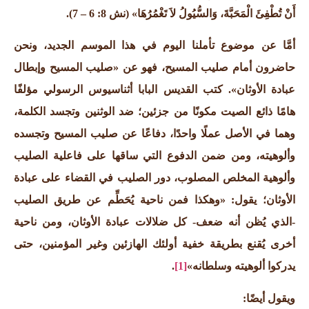
أَنْ تُطْفِئَ الْمَحَبَّةَ، وَالسُّيُولُ لاَ تَغْمُرُهَا»
(نش 8: 6 – 7).
أمَّا عن موضوع تأملنا اليوم في هذا الموسم الجديد، ونحن
حاضرون أمام صليب المسيح، فهو عن
«صليب المسيح وإبطال
عبادة الأوثان».
كتب القديس البابا أثناسيوس الرسولي مؤلفًا
هامًا ذائع الصيت مكونًا من جزئين؛ ضد الوثنين وتجسد الكلمة،
وهما في الأصل عملًا واحدًا، دفاعًا عن صليب المسيح وتجسده
وألوهيته، ومن ضمن الدفوع التي ساقها على فاعلية الصليب
وألوهية المخلص المصلوب، دور الصليب في القضاء على عبادة
الأوثان؛ يقول: «وهكذا فمن ناحية يُحَطِّم عن طريق الصليب
-الذي يُظن أنه ضعف- كل ضلالات عبادة الأوثان، ومن ناحية
أخرى يُقنع بطريقة خفية أولئك الهازئين وغير المؤمنين، حتى
يدركوا ألوهيته وسلطانه»
[1]
.
ويقول أيضًا: