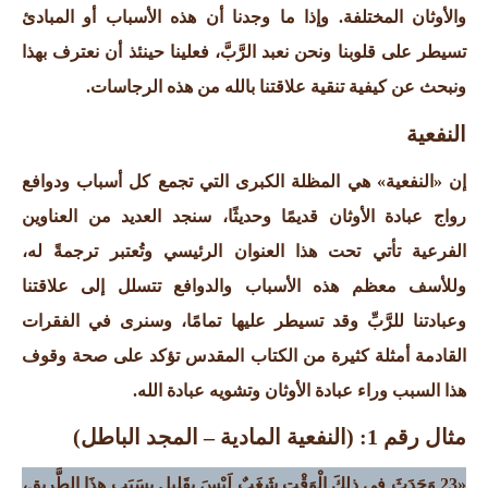
والأوثان المختلفة. وإذا ما وجدنا أن هذه الأسباب أو المبادئ
تسيطر على قلوبنا ونحن نعبد الرَّبَّ، فعلينا حينئذ أن نعترف بهذا
ونبحث عن كيفية تنقية علاقتنا بالله من هذه الرجاسات.
النفعية
إن «النفعية» هي المظلة الكبرى التي تجمع كل أسباب ودوافع
رواج عبادة الأوثان قديمًا وحديثًا، سنجد العديد من العناوين
الفرعية تأتي تحت هذا العنوان الرئيسي وتُعتبر ترجمةً له،
وللأسف معظم هذه الأسباب والدوافع تتسلل إلى علاقتنا
وعبادتنا للرَّبِّ وقد تسيطر عليها تمامًا، وسنرى في الفقرات
القادمة أمثلة كثيرة من الكتاب المقدس تؤكد على صحة وقوف
هذا السبب وراء عبادة الأوثان وتشويه عبادة الله.
مثال
رقم 1: (النفعية المادية – المجد الباطل)
«23 وَحَدَثَ فِي ذلِكَ الْوَقْتِ شَغَبٌ لَيْسَ بِقَلِيل بِسَبَبِ هذَا الطَّرِيقِ،