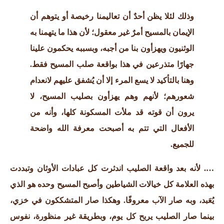
وذلك لئلا يظن أحدٌ أن تعاليمنا رخيصة أو يتوهم أن
الإيمان بالمسيح أمرٌ غير معقول؛ لأن هذا ما يتهمنا به
الوثنيون ويهزأون بنا من أجبه، وبسببه يحكمون علينا
جهارًا متذرعين في هذا بواقعة صلب المسيح فقط.
وهنا بالتأكيد لا يسع المرء إلا أن يُشفق عليهم لانعدام
شعورهم؛ لأنهم وهم يهزأون بصليب المسيح، لا
يرون أن قوته قد ملأت المسكونة كلها، وأنه من
الأفعال التي تتم به أصبحت معرفة الله واضحة
للجميع.
…. لأنه بعد واقعة الصليب اندثرت كل عبادات الأوثان وتبددت
بهذه العلامة كل خيالات الشياطين وأصبح المسيح وحده هو الذي
يُعَبد، وبه صار الآب معروفًا.
وهكذا صار المتشككون في خزي،
بينما صار الصليب يربح كل يوم، وبطريقة غير منظورة، نفوس