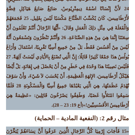
24 لأَنَّ إِنْسَانًا اسْمُهُ دِيمِتْرِيُوسُ، صَائِغٌ صَانِعُ هَيَاكِلِ فِضَّةٍ
لأَرْطَامِيسَ، كَانَ يُكَسِّبُ الصُّنَّاعَ مَكْسَبًا لَيْسَ بِقَلِيل. 25 فَجَمَعَهُمْ
وَالْفَعَلَةَ فِي مِثْلِ ذلِكَ الْعَمَلِ وَقَالَ:
«أَيُّهَا الرِّجَالُ أَنْتُمْ تَعْلَمُونَ أَنَّ
سِعَتَنَا إِنَّمَا هِيَ مِنْ هذِهِ الصِّنَاعَةِ
.
26 وَأَنْتُمْ تَنْظُرُونَ وَتَسْمَعُونَ أَنَّهُ
لَيْسَ مِنْ أَفَسُسَ فَقَطْ، بَلْ مِنْ جَمِيعِ أَسِيَّا تَقْرِيبًا، اسْتَمَالَ وَأَزَاغَ
بُولُسُ هذَا جَمْعًا كَثِيرًا قَائِلًا:
إِنَّ الَّتِي تُصْنَعُ بِالأَيَادِي لَيْسَتْ آلِهَةً
.
27
فَلَيْسَ نَصِيبُنَا هذَا وَحْدَهُ فِي خَطَرٍ مِنْ أَنْ يَحْصُلَ فِي إِهَانَةٍ،
بَلْ أَيْضًا
هَيْكَلُ أَرْطَامِيسَ، الإِلهَةِ الْعَظِيمَةِ، أَنْ يُحْسَبَ لاَ شَيْءَ، وَأَنْ سَوْفَ
تُهْدَمُ عَظَمَتُهَا، هِيَ الَّتِي يَعْبُدُهَا جَمِيعُ أَسِيَّا وَالْمَسْكُونَةِ
28 فَلَمَّا
سَمِعُوا امْتَلأُوا غَضَبًا، وَطَفِقُوا يَصْرُخُونَ قَائِلِينَ: «عَظِيمَةٌ هِيَ
أَرْطَامِيسُ الأَفَسُسِيِّينَ!»
(أع 19: 23 – 28)
.
مثال رقم 2: (النفعية المادية – الحماية)
«15 فَأَجَابَ إِرْمِيَا كُلُّ الرِّجَالِ الَّذِينَ عَرَفُوا أَنَّ نِسَاءَهُمْ يُبَخِّرْنَ