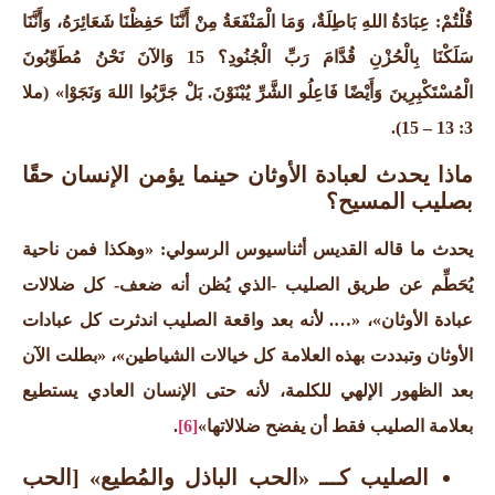
قُلْتُمْ: عِبَادَةُ اللهِ بَاطِلَةٌ، وَمَا الْمَنْفَعَةُ مِنْ أَنَّنَا حَفِظْنَا شَعَائِرَهُ، وَأَنَّنَا
سَلَكْنَا بِالْحُزْنِ قُدَّامَ رَبِّ الْجُنُودِ؟ 15 وَالآنَ نَحْنُ مُطَوِّبُونَ
الْمُسْتَكْبِرِينَ وَأَيْضًا فَاعِلُو الشَّرِّ يُبْنَوْنَ. بَلْ جَرَّبُوا اللهَ وَنَجَوْا»
(ملا
3: 13 – 15).
ماذا يحدث لعبادة الأوثان حينما يؤمن الإنسان حقًا
بصليب المسيح؟
يحدث ما قاله القديس أثناسيوس الرسولي: «وهكذا فمن ناحية
يُحَطِّم عن طريق الصليب -الذي يُظن أنه ضعف- كل ضلالات
عبادة الأوثان»، «
…. لأنه بعد واقعة الصليب اندثرت كل عبادات
الأوثان وتبددت بهذه العلامة كل خيالات الشياطين»، «بطلت الآن
بعد الظهور الإلهي للكلمة، لأنه حتى الإنسان العادي يستطيع
بعلامة الصليب فقط أن يفضح ضلالاتها»
[6]
.
الصليب كـــ «الحب الباذل والمُطيع» [الحب