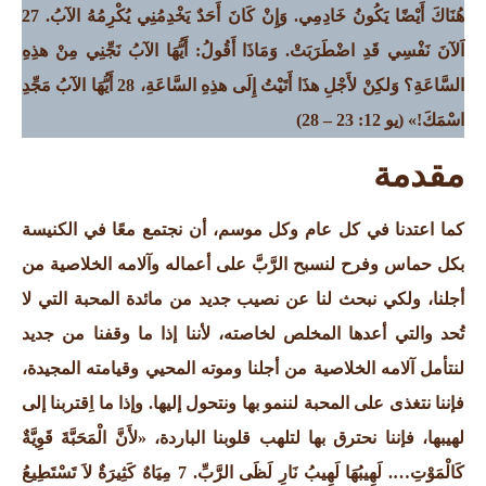
هُنَاكَ أَيْضًا يَكُونُ خَادِمِي. وَإِنْ كَانَ أَحَدٌ يَخْدِمُنِي يُكْرِمُهُ الآبُ. 27
اَلآنَ نَفْسِي قَدِ اضْطَرَبَتْ.
وَمَاذَا أَقُولُ: أَيُّهَا الآبُ نَجِّنِي مِنْ هذِهِ
السَّاعَةِ؟ وَلكِنْ لأَجْلِ هذَا أَتَيْتُ إِلَى هذِهِ السَّاعَةِ، 28 أَيُّهَا الآبُ مَجِّدِ
اسْمَكَ!»
(يو 12: 23 – 28)
مقدمة
كما اعتدنا في كل عام وكل موسم، أن نجتمع معًا في الكنيسة
بكل حماس وفرح لنسبح الرَّبَّ على أعماله وآلامه الخلاصية من
أجلنا، ولكي نبحث لنا عن نصيب جديد من مائدة المحبة التي لا
تُحد والتي أعدها المخلص لخاصته، لأننا إذا ما وقفنا من جديد
لنتأمل آلامه الخلاصية من أجلنا وموته المحيي وقيامته المجيدة،
فإننا نتغذى على المحبة لننمو بها ونتحول إليها. وإذا ما اِقتربنا إلى
لهيبها، فإننا نحترق بها لتلهب قلوبنا الباردة، «لأَنَّ الْمَحَبَّةَ قَوِيَّةٌ
كَالْمَوْتِ…. لَهِيبُهَا لَهِيبُ نَارِ لَظَى الرَّبِّ. 7 مِيَاهٌ كَثِيرَةٌ لاَ تَسْتَطِيعُ