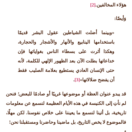
هؤلاء المخالفين.
[2]
وَأيضًا:
«وبينما أضلت الشياطين عقول البشر قديمًا
باستخدامها الينابيع والأنهار والأشجار والحجارة،
وهكذا أثرت على بسطاء الناس بغواياتها فإن
خداعاتها
بطلت الآن بعد الظهور الإلهي للكلمة، لأنه
حتى الإنسان العادي يستطيع بعلامة الصليب فقط
أن يفضح ضلالاتها»
[3]
.
قد يبدو عنوان العظة أو موضوعها غريبًا أو صادمًا للبعض؛ فنحن
لم نأتِ إلى الكنيسة في هذه الأيام العظيمة لنسمع عن معلومات
تاريخية، بل أتينا لنسمع ما يعيننا على خلاص نفوسنا. لكن مهلًا،
فالموضوع لا يخص التاريخ، بل ماضينا وحاضرنا ومستقبلنا نحن!