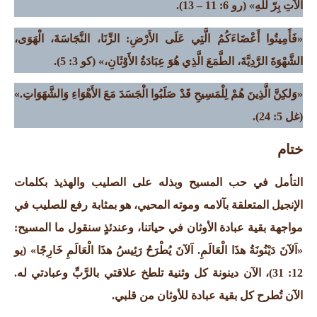
آلاَتِ بِرّ للهِ»
(رو 6: 11 – 13).
«فَأَمِيتُوا أَعْضَاءَكُمُ الَّتِي عَلَى الأَرْضِ: الزِّنَا، النَّجَاسَةَ، الْهَوَى،
الشَّهْوَةَ الرَّدِيَّةَ، الطَّمَعَ الَّذِي هُوَ عِبَادَةُ الأَوْثَانِ،»
(كو 3: 5).
«وَلكِنَّ الَّذِينَ هُمْ لِلْمَسِيحِ قَدْ صَلَبُوا الْجَسَدَ مَعَ الأَهْوَاءِ وَالشَّهَوَاتِ.»
(غل 5: 24).
ختام
التأمل في حب المسيح وبذله على الصليب والهذيذ بكلمات
الإنجيل المتعلقة بآلامه وموته المحيي، هو بمثابة رفع للصليب في
مواجهة بقية عبادة الأوثان في حياتنا، وعندئذٍ سنقول ما المسيح:
«
اَلآنَ دَيْنُونَةُ هذَا الْعَالَمِ. اَلآنَ يُطْرَحُ رَئِيسُ هذَا الْعَالَمِ خَارِجًا» (يو
12: 31)، الآن دينونة كل وثنية تلطخ علاقتي بالرَّبِّ وعبادتي له.
الآن تُطرح كل بقية عبادة للأوثان من قلبي
.