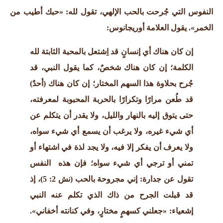
النفوس التي جُرحت بالحب الإلهي، تقول لله: «حبك أطيب من
الخمر». يقول العلامة أوريجانوس:
إن كان هناك أي إنسانٍ قد اِشتعل بالمحبة الثابتة لله
الكلمة؛ إن كان هناك شخصٌ، كما يقول النبي، قد
جُرح بحلاوة هذا السهم المختار؛ إن كان هناك (أحدٌ)
قد طُعن مرارًا وتكرارًا بالحربة المحبوبة لمعرفته،
حتى يتوق إليه بالنهار والليل، ولا يقدر أن يتكلم عن
أي شيء غيره، ولا يرغب أن يسمع أي شيء سواه،
ولا يعرف أن يفكر إلا فيه، ولا يجد لذة في اشتهاء أو
تمني أو ترجي أي شيء سواه؛ فإن هذه النفس
تقول عن جدارة: إني مجروحة بالحب (نش 2: 5)، إذ
قد قبلت الجرح من ذاك الذي تكلم عنه النبي
إشعياء: «جعلني كسهمٍ مختارٍ، وفي كنانته أخفاني».