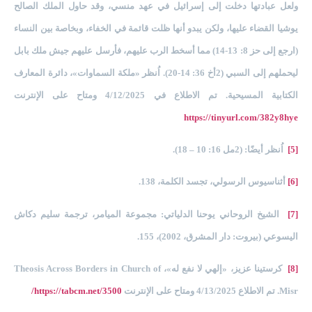
ولعل عبادتها دخلت إلى إسرائيل في عهد منسي، وقد حاول الملك الصالح
يوشيا القضاء عليها، ولكن يبدو أنها ظلت قائمة في الخفاء، وبخاصة بين النساء
(ارجع إلى حز 8: 13-14) مما أسخط الرب عليهم، فأرسل عليهم جيش ملك بابل
ليحملهم إلى السبي (2أخ 36: 14-20). اُنظر «ملكة السماوات»، دائرة المعارف
الكتابية المسيحية. تم الاطلاع في 4/12/2025 ومتاح على الإنترنت
https://tinyurl.com/382y8hye
[5]
اُنظر أيضًا: (2مل 16: 10 – 18).
[6]
أثناسيوس الرسولي، تجسد الكلمة، 138.
[7]
الشيخ الروحاني يوحنا الدلياتي: مجموعة الميامر، ترجمة سليم دكاش
اليسوعي (بيروت: دار المشرق، 2002)، 155.
[8]
كرستينا عزيز، «إلهي لا نفع له»، Theosis Across Borders in Church of
Misr. تم الاطلاع 4/13/2025 ومتاح على الإنترنت
https://tabcm.net/3500/