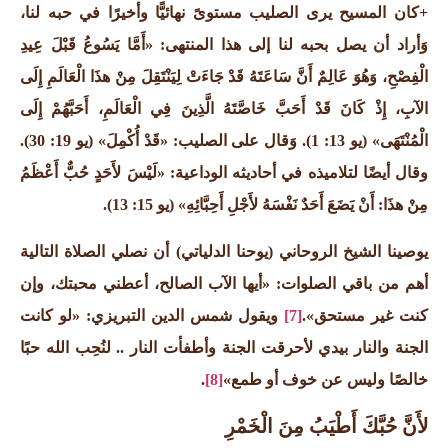
+كان المسيح يرى الصليب مستوىً نهائيًّا وأخيرًا في حبه لنا،
وَأراد أن يصل بحبه لنا إلى هذا المنتهى: «أَمَّا يَسُوعُ قَبْلَ عِيدِ
الْفِصْحِ، وَهُوَ عَالِمٌ أَنَّ سَاعَتَهُ قَدْ جَاءَتْ لِيَنْتَقِلَ مِنْ هذَا الْعَالَمِ إِلَى
الآبِ، إِذْ كَانَ قَدْ أَحَبَّ خَاصَّتَهُ الَّذِينَ فِي الْعَالَمِ، أَحَبَّهُمْ إِلَى
الْمُنْتَهَى»
(يو 13: 1).
وَقال على الصليب: «قَدْ أُكْمِلَ» (
يو 19: 30).
وقال أيضًا لتلاميذه في أحاديثه الوداعية: «لَيْسَ لأَحَدٍ حُبٌّ أَعْظَمُ
مِنْ هذَا: أَنْ يَضَعَ أَحَدٌ نَفْسَهُ لأَجْلِ أَحِبَّائِهِ»
(يو 15: 13).
يوصينا الشيخ الروحاني (يوحنا الدلياتي) أن نصلي الصلاة التالية
أهم من باقي الصلوات:
«أيها الآب الصالح، أعطني محبتك، وإن
كنت غير مستحق».
[7]
ويقول شمس الدين التبريزي:
«لو كانت
الجنة والنار بيدي لأحرقت الجنة وأطفأت النار .. لنُحِب الله حبًا
خالصًا وليس عن خوف أو طمع»
[8]
.
لأَنَّ حُبَّكَ أَطْيَبُ مِنَ الْخَمْرِ