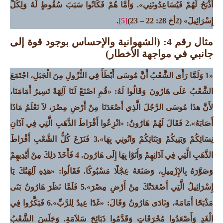
أَذْبَحُ لَهُمْ فَيُسَاعِدُونَنِي». وَأَمَّا هُمْ فَكَانُوا سَبَبَ سُقُوطٍ لَهُ وَلِكُلِّ
إِسْرَائِيلَ»
(2أخ 28: 22 – 23)
[5]
.
مثال رقم 4: (الشهوانية والإحساس بوجود قوة إلى
جانبي في مواجهة الأخطار)
«1 وَلَمَّا رَأَى الشَّعْبُ أَنَّ مُوسَى أَبْطَأَ فِي النُّزُولِ مِنَ الْجَبَلِ، اجْتَمَعَ
الشَّعْبُ عَلَى هَارُونَ وَقَالُوا لَهُ: «قُمِ اصْنَعْ لَنَا آلِهَةً تَسِيرُ أَمَامَنَا،
لأَنَّ هذَا مُوسَى الرَّجُلَ الَّذِي أَصْعَدَنَا مِنْ أَرْضِ مِصْرَ، لاَ نَعْلَمُ مَاذَا
أَصَابَهُ».2 فَقَالَ لَهُمْ هَارُونُ: «انْزِعُوا أَقْرَاطَ الذَّهَبِ الَّتِي فِي آذَانِ
نِسَائِكُمْ وَبَنِيكُمْ وَبَنَاتِكُمْ وَاتُونِي بِهَا».3 فَنَزَعَ كُلُّ الشَّعْبِ أَقْرَاطَ
الذَّهَبِ الَّتِي فِي آذَانِهِمْ وَأَتَوْا بِهَا إِلَى هَارُونَ. 4 فَأَخَذَ ذلِكَ مِنْ أَيْدِيهِمْ
وَصَوَّرَهُ بِالإِزْمِيلِ، وَصَنَعَهُ عِجْلًا مَسْبُوكًا. فَقَالُوا: «هذِهِ آلِهَتُكَ يَا
إِسْرَائِيلُ الَّتِي أَصْعَدَتْكَ مِنْ أَرْضِ مِصْرَ».5 فَلَمَّا نَظَرَ هَارُونُ بَنَى
مَذْبَحًا أَمَامَهُ، وَنَادَى هَارُونُ وَقَالَ: «غَدًا عِيدٌ لِلرَّبِّ».6 فَبَكَّرُوا فِي
الْغَدِ وَأَصْعَدُوا مُحْرَقَاتٍ وَقَدَّمُوا ذَبَائِحَ سَلاَمَةٍ. وَجَلَسَ الشَّعْبُ