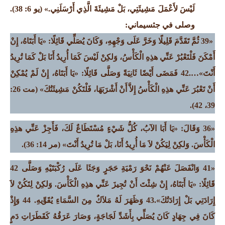
لَيْسَ لأَعْمَلَ مَشِيئَتِي، بَلْ مَشِيئَةَ الَّذِي أَرْسَلَنِي.» (يو 6: 38).
وصلى في جثسيماني:
«39 ثُمَّ تَقَدَّمَ قَلِيلًا وَخَرَّ عَلَى وَجْهِهِ، وَكَانَ يُصَلِّي قَائِلًا: «يَا أَبَتَاهُ، إِنْ
أَمْكَنَ فَلْتَعْبُرْ عَنِّي هذِهِ الْكَأْسُ، وَلكِنْ لَيْسَ كَمَا أُرِيدُ أَنَا بَلْ كَمَا تُرِيدُ
أَنْتَ»….42 فَمَضَى أَيْضًا ثَانِيَةً وَصَلَّى قَائِلًا: «يَا أَبَتَاهُ، إِنْ لَمْ يُمْكِنْ
أَنْ تَعْبُرَ عَنِّي هذِهِ الْكَأْسُ إِلاَّ أَنْ أَشْرَبَهَا، فَلْتَكُنْ مَشِيئَتُكَ»
(مت 26:
39، 42).
«36 وَقَالَ: «يَا أَبَا الآبُ، كُلُّ شَيْءٍ مُسْتَطَاعٌ لَكَ، فَأَجِزْ عَنِّي هذِهِ
الْكَأْسَ. وَلكِنْ لِيَكُنْ لاَ مَا أُرِيدُ أَنَا، بَلْ مَا تُرِيدُ أَنْتَ»
(مر 14: 36).
«41 وَانْفَصَلَ عَنْهُمْ نَحْوَ رَمْيَةِ حَجَرٍ وَجَثَا عَلَى رُكْبَتَيْهِ وَصَلَّى 42
قَائِلًا: «يَا أَبَتَاهُ، إِنْ شِئْتَ أَنْ تُجِيزَ عَنِّي هذِهِ الْكَأْسَ. وَلكِنْ لِتَكُنْ لاَ
إِرَادَتِي بَلْ إِرَادَتُكَ».43 وَظَهَرَ لَهُ مَلاَكٌ مِنَ السَّمَاءِ يُقَوِّيهِ. 44 وَإِذْ
كَانَ فِي جِهَادٍ كَانَ يُصَلِّي بِأَشَدِّ لَجَاجَةٍ، وَصَارَ عَرَقُهُ كَقَطَرَاتِ دَمٍ