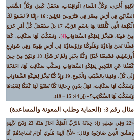
لآلِهَةٍ أُخْرَى، وَكُلُّ النِّسَاءِ الْوَاقِفَاتِ، مَحْفَلٌ كَبِيرٌ، وَكُلُّ الشَّعْبِ
السَّاكِنِ فِي أَرْضِ مِصْرَ فِي فَتْرُوسَ قَائِلِينَ: 16 «إِنَّنَا لاَ نَسْمَعُ لَكَ
الْكَلِمَةَ الَّتِي كَلَّمْتَنَا بِهَا بِاسْمِ الرَّبِّ، 17 بَلْ سَنَعْمَلُ كُلَّ أَمْرٍ خَرَجَ
مِنْ فَمِنَا، فَنُبَخِّرُ لِمَلِكَةِ السَّمَاوَاتِ
[4]
، وَنَسْكُبُ لَهَا سَكَائِبَ. كَمَا
فَعَلْنَا نَحْنُ وَآبَاؤُنَا وَمُلُوكُنَا وَرُؤَسَاؤُنَا فِي أَرْضِ يَهُوذَا وَفِي شَوَارِعِ
أُورُشَلِيمَ،
فَشَبِعْنَا خُبْزًا وَكُنَّا بِخَيْرٍ وَلَمْ نَرَ شَرًّا
.
18 وَلكِنْ مِنْ حِينَ
كَفَفْنَا عَنِ التَّبْخِيرِ لِمَلِكَةِ السَّمَاوَاتِ وَسَكْبِ سَكَائِبَ لَهَا،
احْتَجْنَا
إِلَى كُلّ، وَفَنِينَا بِالسَّيْفِ وَالْجُوعِ
.
19 وَإِذْ كُنَّا نُبَخِّرُ لِمَلِكَةِ السَّمَاوَاتِ
وَنَسْكُبُ لَهَا سَكَائِبَ، فَهَلْ بِدُونِ رِجَالِنَا كُنَّا نَصْنَعُ لَهَا كَعْكًا لِنَعْبُدَهَا
وَنَسْكُبُ لَهَا السَّكَائِبَ؟»
(إر 44: 15 – 19).
مثال رقم 3: (الحماية وطلب المعونة والمساعدة)
«22 وَفِي ضِيقِهِ زَادَ خِيَانَةً بالرَّبِّ الْمَلِكُ آحَازُ هذَا، 23 وَذَبَحَ لآلِهَةِ
دِمَشْقَ الَّذِينَ ضَارَبُوهُ وَقَالَ: «لأَنَّ آلِهَةَ مُلُوكِ أَرَامَ تُسَاعِدُهُمْ أَنَا