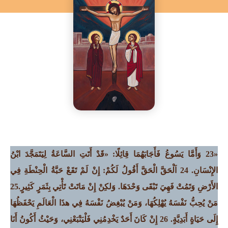
«23 وَأَمَّا يَسُوعُ فَأَجَابَهُمَا قِائِلًا: «قَدْ أَتَتِ السَّاعَةُ لِيَتَمَجَّدَ ابْنُ
الإِنْسَانِ. 24 اَلْحَقَّ الْحَقَّ أَقُولُ لَكُمْ: إِنْ لَمْ تَقَعْ حَبَّةُ الْحِنْطَةِ فِي
الأَرْضِ وَتَمُتْ فَهِيَ تَبْقَى وَحْدَهَا. وَلكِنْ إِنْ مَاتَتْ تَأْتِي بِثَمَرٍ كَثِيرٍ.25
مَنْ يُحِبُّ نَفْسَهُ يُهْلِكُهَا، وَمَنْ يُبْغِضُ نَفْسَهُ فِي هذَا الْعَالَمِ يَحْفَظُهَا
إِلَى حَيَاةٍ أَبَدِيَّةٍ. 26 إِنْ كَانَ أَحَدٌ يَخْدِمُنِي فَلْيَتْبَعْنِي، وَحَيْثُ أَكُونُ أَنَا