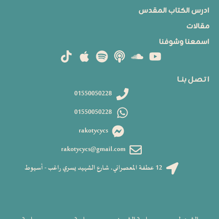
ادرس الكتاب المقدس
مقالات
اسمعنا وشوفنا
ا تـصـل بنــا
01550050228
01550050228
rakotycycs
rakotycycs@gmail.com
12 عطفة المعصراني، شارع الشهيد يسري راغب - أسيوط