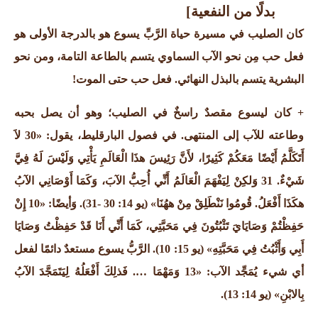
بدلًا من النفعية]
كان الصليب في مسيرة حياة الرَّبِّ يسوع هو بالدرجة الأولى هو
فعل حب مِن نحو الآب السماوي يتسم بالطاعة التامة، ومن نحو
البشرية يتسم بالبذل النهائي.
فعل حب حتى الموت!
+ كان ليسوع مقصدٌ راسخٌ في الصليب؛ وهو أن يصل بحبه
وطاعته للآب إلى المنتهى. في فصول البارقليط، يقول: «30 لاَ
أَتَكَلَّمُ أَيْضًا مَعَكُمْ كَثِيرًا، لأَنَّ رَئِيسَ هذَا الْعَالَمِ يَأْتِي وَلَيْسَ لَهُ فِيَّ
شَيْءٌ. 31 وَلكِنْ لِيَفْهَمَ الْعَالَمُ أَنِّي أُحِبُّ الآبَ، وَكَمَا أَوْصَانِي الآبُ
هكَذَا أَفْعَلُ. قُومُوا نَنْطَلِقْ مِنْ ههُنَا»
(يو 14: 30 -31).
وَأيضًا: «10 إِنْ
حَفِظْتُمْ وَصَايَايَ تَثْبُتُونَ فِي مَحَبَّتِي، كَمَا أَنِّي أَنَا قَدْ حَفِظْتُ وَصَايَا
أَبِي وَأَثْبُتُ فِي مَحَبَّتِهِ»
(يو 15: 10).
الرَّبُّ يسوع مستعدٌ دائمًا لفعل
أي شيء يُمَجِّد الآب: «13 وَمَهْمَا …. فَذلِكَ أَفْعَلُهُ لِيَتَمَجَّدَ الآبُ
بِالابْنِ»
(يو 14: 13).