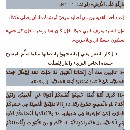
نَازِلَةٍ عَلَى الأَرْضِ»
(لو 22: 41 – 44).
اِعتاد أحد القديسين -إن أصابه مرضٌ أو شدةٌ ما- أن يصلي هكذا:
«إن السيد يعرف قلبي جيدًا، فإن كان هذا يرضيه، فإن كل شيء
سيكون حسنًا لي وللآخرين».
إنكار النفس يعني إماتة شهواتها، صلبها مثلما سَلَّمَ المسيح
جسده الخاص البريء والبار لِيُصلَب
«6 عَالِمِينَ هذَا: أَنَّ إِنْسَانَنَا الْعَتِيقَ قَدْ صُلِبَ مَعَهُ لِيُبْطَلَ جَسَدُ
الْخَطِيَّةِ، كَيْ لاَ نَعُودَ نُسْتَعْبَدُ أَيْضًا لِلْخَطِيَّةِ»
(رو 6: 6).
«11 كَذلِكَ أَنْتُمْ أَيْضًا احْسِبُوا أَنْفُسَكُمْ أَمْوَاتًا عَنِ الْخَطِيَّةِ، وَلكِنْ
أَحْيَاءً للهِ بِالْمَسِيحِ يَسُوعَ رَبِّنَا. 12 إِذًا لاَ تَمْلِكَنَّ الْخَطِيَّةُ فِي جَسَدِكُمُ
الْمَائِتِ لِكَيْ تُطِيعُوهَا فِي شَهَوَاتِهِ، 13 وَلاَ تُقَدِّمُوا أَعْضَاءَكُمْ آلاَتِ
إِثْمٍ لِلْخَطِيَّةِ، بَلْ قَدِّمُوا ذَوَاتِكُمْ للهِ كَأَحْيَاءٍ مِنَ الأَمْوَاتِ وَأَعْضَاءَكُمْ