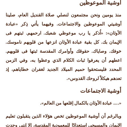
أوشية الموعوظين
منذ يومين ونحن مجتمعون لنصلي صلاة القنديل العام، صلينا
أوشيتي الموعوظين والاجتماعات. وفيهما يأتي ذِكر «عبادة
الأوثان»: «اُذكر يا رب موعوظي شعبك. ارحمهم. ثبتهم فى
الإيمان بك.
كل بقية عبادة الأوثان انزعها من قلوبهم
ناموسك.
خوفك. وصاياك. حقوقك وأوامرك المقدسة ثبتها فى قلوبهم.
اعطهم أن يعرفوا ثبات الكلام الذي وعظوا به، وفي الزمن
المحدد فليستحقوا حميم الميلاد الجديد لغفران خطاياهم، إذ
تعدهم هيكلاً لروحك القدوس».
أوشية الاجتماعات
«…. عبادة الأوثان بالكمال اِقلعها من العالم».
وبالرغم أن أوشية الموعوظين تخص هؤلاء الذين يتقبلون تعليم
الإيمان والمسيحي استعدادًا للمعمودية المقدسة، إلا إنني وجدت