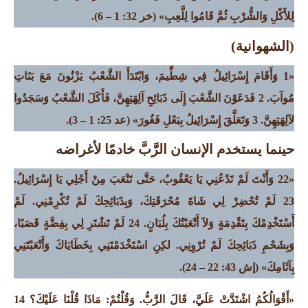
لِلأَكْلِ وَالشُّرْبِ ثُمَّ قَامُوا لِلَّعِبِ»
(خر 32: 1 – 6).
(الشهوانية)
«1 وَأَقَامَ إِسْرَائِيلُ فِي شِطِّيمَ، وَابْتَدَأَ الشَّعْبُ يَزْنُونَ مَعَ بَنَاتِ
مُوآبَ. 2 فَدَعَوْنَ الشَّعْبَ إِلَى ذَبَائِحِ آلِهَتِهِنَّ، فَأَكَلَ الشَّعْبُ وَسَجَدُوا
لآلِهَتِهِنَّ. 3 وَتَعَلَّقَ إِسْرَائِيلُ بِبَعْلِ فَغُورَ»
(عد 25: 1 – 3).
حينما يستخدم الإنسان الرَّبَّ خادمًا لأغراضه
«22 وَأَنْتَ لَمْ تَدْعُنِي يَا يَعْقُوبُ، حَتَّى تَتْعَبَ مِنْ أَجْلِي يَا إِسْرَائِيلُ.
23 لَمْ تُحْضِرْ لِي شَاةَ مُحْرَقَتِكَ، وَبِذَبَائِحِكَ لَمْ تُكْرِمْنِي.
لَمْ
أَسْتَخْدِمْكَ
بِتَقْدِمَةٍ وَلاَ أَتْعَبْتُكَ بِلُبَانٍ. 24 لَمْ تَشْتَرِ لِي بِفِضَّةٍ قَصَبًا،
وَبِشَحْمِ ذَبَائِحِكَ لَمْ تُرْوِنِي.
لكِنِ اسْتَخْدَمْتَنِي
بِخَطَايَاكَ وَأَتْعَبْتَنِي
بِآثَامِكَ»
(إش 43: 22 – 24).
«أَقْوَالُكُمُ اشْتَدَّتْ عَلَيَّ، قَالَ الرَّبُّ. وَقُلْتُمْ: مَاذَا قُلْنَا عَلَيْكَ؟ 14