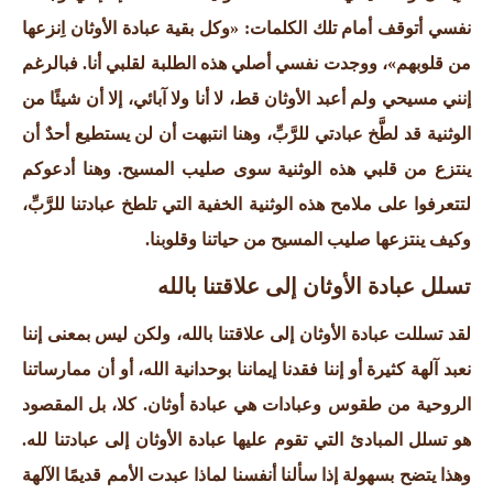
نفسي أتوقف أمام تلك الكلمات: «وكل بقية عبادة الأوثان اِنزعها
من قلوبهم»، ووجدت نفسي أصلي هذه الطلبة لقلبي أنا. فبالرغم
إنني مسيحي ولم أعبد الأوثان قط، لا أنا ولا آبائي، إلا أن شيئًا من
الوثنية قد لطَّخ عبادتي للرَّبِّ، وهنا انتبهت أن لن يستطيع أحدٌ أن
ينتزع من قلبي هذه الوثنية سوى صليب المسيح. وهنا أدعوكم
لتتعرفوا على ملامح هذه الوثنية الخفية التي تلطخ عبادتنا للرَّبِّ،
وكيف ينتزعها صليب المسيح من حياتنا وقلوبنا.
تسلل عبادة الأوثان إلى علاقتنا بالله
لقد تسللت عبادة الأوثان إلى علاقتنا بالله، ولكن ليس بمعنى إننا
نعبد آلهة كثيرة أو إننا فقدنا إيماننا بوحدانية الله، أو أن ممارساتنا
الروحية من طقوس وعبادات هي عبادة أوثان. كلا، بل المقصود
هو تسلل المبادئ التي تقوم عليها عبادة الأوثان إلى عبادتنا لله.
وهذا يتضح بسهولة إذا سألنا أنفسنا لماذا عبدت الأمم قديمًا الآلهة