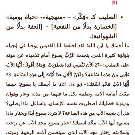
[9]
الصليب كـ «فِكْر» – «منهجية»- «حياة يومية»
[الخسارة بدلًا من النفعية] + [العفة بدلًا من
الشهوانية].
ما أجملك يا ابن الله؛ لقد احتفظ لنا القديس يوحنا في إنجيله
بلؤلؤة كثيرة الثمن. يتحدث الرَّبُّ يسوع أمام تلاميذه عن موته
على الصليب: «27 اَلآنَ نَفْسِي قَدِ اضْطَرَبَتْ.
وَمَاذَا أَقُولُ: أَيُّهَا الآبُ
نَجِّنِي مِنْ هذِهِ السَّاعَةِ؟ وَلكِنْ لأَجْلِ هذَا أَتَيْتُ إِلَى هذِهِ السَّاعَةِ، 28
أَيُّهَا الآبُ مَجِّدِ اسْمَكَ!» (يو 12: 27).
ما أجملك يا يسوع! حينما
مثلت أمامه آلامه وصليبه بكل ما فيهما من مذلة وعار وهوان
ودينونة خطايانا، اضطربت نفسه -كإنسان- وتساءل ماذا يصلي؟
هل أن ينجيه الآب من هذه الساعة؟ لا يتردد يسوع أبدًا ويختار ماذا
يصلي: أيها الآب مَجِّد اسمك!
اختار يسوع مجد الآب عن راحته
وسلامته. اِختار مجد الآب الذي سيتضمن آلامه الرهيبة وموته.