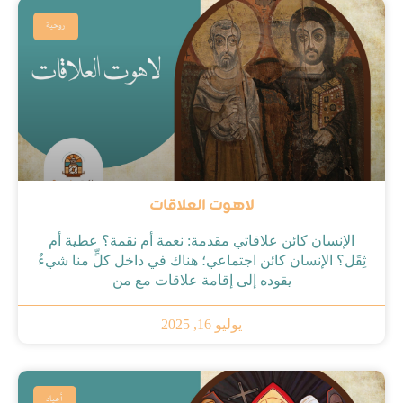
روحية
لاهوت العلاقات
الإنسان كائن علاقاتي مقدمة: نعمة أم نقمة؟ عطية أم
ثِقَل؟ الإنسان كائن اجتماعي؛ هناك في داخل كلٍّ منا شيءٌ
يقوده إلى إقامة علاقات مع من
يوليو 16, 2025
أعياد