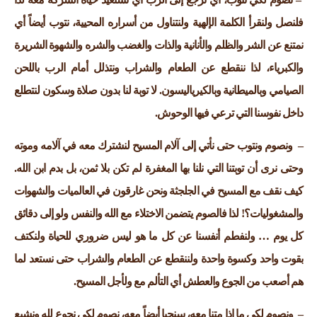
فلنصل ولنقرأ الكلمة الإلهية ولنتناول من أسراره المحيية، نتوب أيضاً أي
نمتنع عن الشر والظلم والأنانية والذات والغضب والشره والشهوة الشريرة
والكبرياء، لذا ننقطع عن الطعام والشراب ونتذلل أمام الرب باللحن
الصيامي وبالميطانية وبالكيرياليسون. لا توبة لنا بدون صلاة وسكون لنتطلع
داخل نفوسنا التي ترعي فيها الوحوش.
– ونصوم ونتوب حتى نأتي إلى آلام المسيح لنشترك معه في آلامه وموته
وحتى نرى أن توبتنا التي نلنا بها المغفرة لم تكن بلا ثمن، بل بدم ابن الله.
كيف نقف مع المسيح في الجلجثة ونحن غارقون في العالميات والشهوات
والمشغوليات؟! لذا فالصوم يتضمن الاختلاء مع الله والنفس ولو إلى دقائق
كل يوم … ولنفطم أنفسنا عن كل ما هو ليس ضروري للحياة ولنكتف
بقوت واحد وكسوة واحدة ولننقطع عن الطعام والشراب حتى نستعد لما
هم أصعب من الجوع والعطش أي التألم مع ولأجل المسيح.
– ونصوم لكي ما إذا متنا معه، سنحيا أيضاً معه، نصوم لكي نجوع لله ونشبع