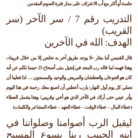
جلسة أو أكثر مع أب الاعتراف على مدار فترة الصوم المقدس
التدريب رقم 7 / سر الآخر (سر
القريب)
الهدف: الله في الآخرين
قال القديس أنبا مقار «لا يوجد طريق آخر به نخلص إلا من خلال قريبنا».
وهذا فهمه لما قاله رب المجد في إنجيل متى أصحاح 25 حينما تكلم عن أنه
كان هو الجوعان والعطشان والمريض والوحيد والمسجون … لذا فعلينا أن
نصلي كل يوم أول النهار: يارب أعطني أن اصنع معك رحمة في هذا اليوم
وأنر عيني حتى أراك في الآخر الذي هو أخي وقريبي! وهذا يشمل العطاء
(عطاء المال – عطاء الوقت – عطاء الجهد – عطاء المشاعر والكلمات)
ليقبل الرب أصوامنا وصلواتنا في
ابنه الحبيب ربنا يسوع المسيح