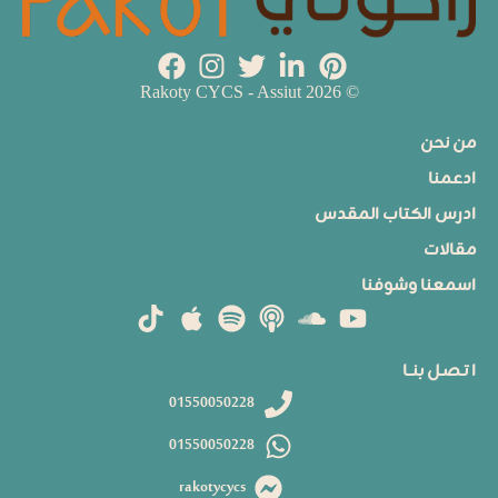
© 2026 Rakoty CYCS - Assiut
من نحن
ادعمنا
ادرس الكتاب المقدس
مقالات
اسمعنا وشوفنا
ا تـصـل بنــا
01550050228
01550050228
rakotycycs