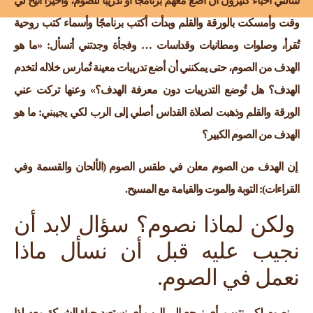
سألني أحباء كثيرون أن أضع معهم برنامجًا أو تدريبًا للصوم، وأخيرًا أُتيح لي
وقت وأمسكت بالورقة والقلم وبدأت أكتب برنامجًا وأسماء كتب روحية
تُقرأ، وصلوات ومطانيات وقداسات … وفجأة وجدتني أتسأل: «ما هو
الهدف من الصوم، حتى يمكنني أن أضع تدريبات معينة تُمارس خلاله لتخدم
الهدف؟ هل تُوضع التدريبات دون معرفة الهدف؟» وعنها تركت عني
الورقة والقلم وذهبت لصلاة القداس أصلي إلى الرب لكي يجيبني: ما هو
الهدف من الصوم الكبير؟
إن الهدف من الصوم معلن في طقس الصوم (الألحان والقسمة وفي
القراءات): التوبة والموت والقيامة مع المسيح.
ولكن لماذا نصوم؟ سؤال لابد أن
نجيب عليه قبل أن نسأل ماذا
نعمل في الصوم.
– نصوم لكي نتوب، أي نرجع إلى الرب أي نستعيد حياة الشركة معه لذا