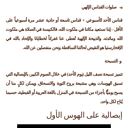
‌ه- صلوات القداس الإلهي
قداس الأحد الأسبوعي + قداس تاسعة أو حادية عشر مرة أسبوعياً على
الأقل – إننا نستعيد مكاننا في ملكوت الله، فالكنيسة في الصلاة هي ملكوت
الله ومائدته. والذبيحة الإلهية تُعطى عنا غفراناً لخطايانا والإتحاد بالله في
الإفخارستيا هو النقيض لحالتنا الساقطة ونحن منفصلين عن الله.
‌و- التسبحة
تتميز تسبحة نصف الليل (يوم الأحد) في خلال الصوم الكبير، بالإبصالية التي
تسبق الهوسات وهي مشبعة بروح التوبة والانسحاق. ويمكن لكلٍ منا أن
يسبح يوميًّا بأجزاء من التسبحة في المنزل باللغة العربية أو القبطية، حسبما
يُتاح لكل واحد.
إبصالية على الهوس الأول