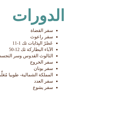
الدورات
سفر القضاة
سفر راعوث
عَصْرُ البِدَايات تك 1-11
الآباء البطاركة تك 12-50
الثالوث القدوس وسر التجسد
سفر الخروج
سفر يونان
المملكة الشمالية- طوبيا مُعَلِّ
سفر العدد
سفر يشوع