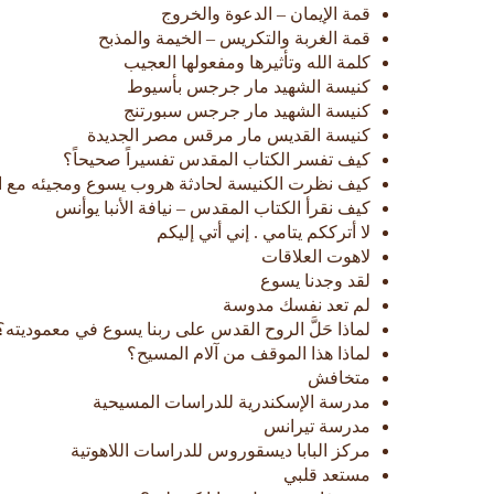
قمة الإيمان – الدعوة والخروج
قمة الغربة والتكريس – الخيمة والمذبح
كلمة الله وتأثيرها ومفعولها العجيب
كنيسة الشهيد مار جرجس بأسيوط
كنيسة الشهيد مار جرجس سبورتنج
كنيسة القديس مار مرقس مصر الجديدة
كيف تفسر الكتاب المقدس تفسيراً صحيحاً؟
كيف نظرت الكنيسة لحادثة هروب يسوع ومجيئه مع ال
كيف نقرأ الكتاب المقدس – نيافة الأنبا يوأنس
لا أترككم يتامي . إني أتي إليكم
لاهوت العلاقات
لقد وجدنا يسوع
لم تعد نفسك مدوسة
لماذا حَلَّ الروح القدس على ربنا يسوع في معموديته؟
لماذا هذا الموقف من آلام المسيح؟
متخافش
مدرسة الإسكندرية للدراسات المسيحية
مدرسة تيرانس
مركز البابا ديسقوروس للدراسات اللاهوتية
مستعد قلبي