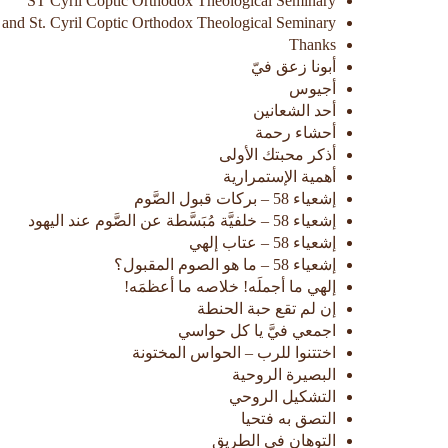
ST Cyril Coptic Orthodox Theological Seminary
s and St. Cyril Coptic Orthodox Theological Seminary
Thanks
أبونا زعق فيّ
أجيوس
أحد الشعانين
أحشاء رحمة
أذكر محبتك الأولى
أهمية الإستمرارية
إشعياء 58 – بركات قبول الصَّوم
إشعياء 58 – خلفيَّة مُبَسَّطة عن الصَّوم عند اليهود
إشعياء 58 – عتاب إلهي
إشعياء 58 – ما هو الصوم المقبول؟
إلهي ما أجملَه! خلاصه ما أعظمَه!
إن لم تقع حبة الحنطة
اجمعي فيَّ يا كل حواسي
اختتنوا للرب – الحواس المختونة
البصيرة الروحية
التشكيل الروحي
التصق به فتحيا
التوهان في الطريق