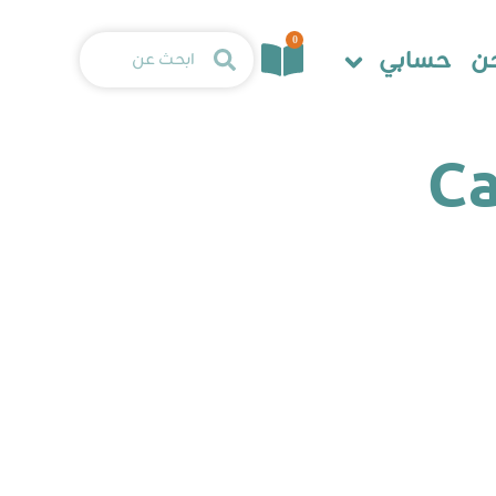
0
ن
حسابي
Ca