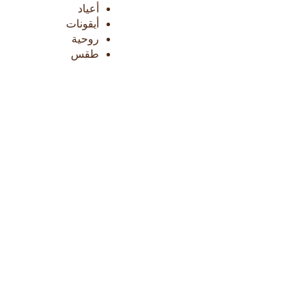
أعياد
أيقونات
روحية
طقس