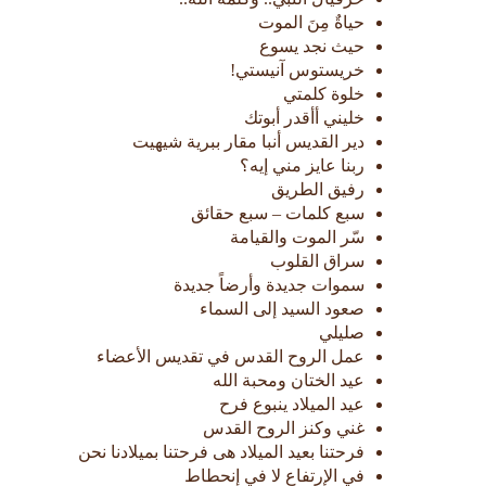
حياةٌ مِنَ الموت
حيث نجد يسوع
خريستوس آنيستي!
خلوة كلمتي
خليني أأقدر أبوتك
دير القديس أنبا مقار ببرية شيهيت
ربنا عايز مني إيه؟
رفيق الطريق
سبع كلمات – سبع حقائق
سّر الموت والقيامة
سراق القلوب
سموات جديدة وأرضاً جديدة
صعود السيد إلى السماء
صليلي
عمل الروح القدس في تقديس الأعضاء
عيد الختان ومحبة الله
عيد الميلاد ينبوع فرح
غني وكنز الروح القدس
فرحتنا بعيد الميلاد هى فرحتنا بميلادنا نحن
في الإرتفاع لا في إنحطاط