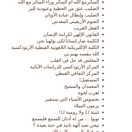
السائرمع الله أم السائر وراء السائر مع الله
الصليب عتق من الخطية وعبودية للبر
الصليب وإبطال عبادة الأوثان
الصوم الأربعيني المقدس
الفعل الغريب
القانون الإلهي لكرامة الإنسان
الكلمة صار إنساناً لكى يؤلهنا نحن
الكلية الإكليريكية اللاهوتية القبطية الأرثوذكسية
الله بنفسه يهتم بي
المخلص قد حل فى القلب
المركز الأرثوذكسي للدراسات الآبائية
المركز الثقافي القبطي
المستقبل!
المعمدان والمسيح
اهرب لجوة
بخصوص الأشياء التي ستتغير
برمون الميلاد
تثنية 12 ولا رومية 12!
توبوا … من له أذنان للسمع فليسمع
تيجي نعبد آلهة تانية في حتة بعيدة ؟
حزقيال النبي.. وكلمة الله..